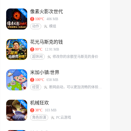
像素火影次世代
100°C
406 MB
动作
模组
花光马斯克的钱
99°C
12.91 MB
超休闲
修改你的余额至马斯克的身价
米加小镇:世界
100°C
658 MB
经营
断网启动，可以更加流畅的体验游戏<br/>米加/托卡玩家QQ交流群：117331491[action url=http://qm.qq.com/cgi-bin/qm/qr?_wv=1027&k=6X8Vf-nbKoIVVCzMHEKJaKq-S0A0zIrS&authKey=L77PNkwS6KWVs379sBDg9O7J%2BZLRFEjjXTWpXqGBveIRNdsENG0elvPpkFj%2FRVd7&noverify=0&group_code=117331491 text=加入QQ群聊]
机械狂欢
38°C
103 MB
角色扮演
PC云游戏