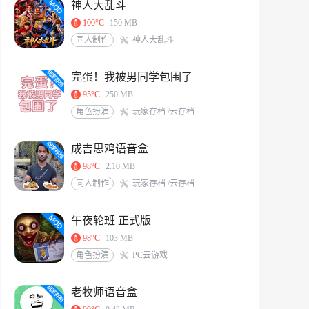
神人大乱斗
100°C
150 MB
同人制作
神人大乱斗
完蛋！我被男同学包围了
95°C
250 MB
角色扮演
玩家存档 /云存档
成吉思鸡语音盒
98°C
2.10 MB
同人制作
玩家存档 /云存档
午夜轮班 正式版
98°C
103 MB
角色扮演
PC云游戏
老牧师语音盒