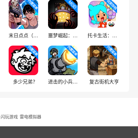
末日点点（辅助菜单）
噩梦崛起：生存
托卡生活：世界
多少兄弟？
进击的小兵（内置菜单）
复古街机大亨
闪玩游戏
雷电模拟器