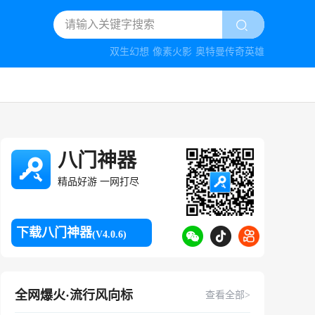
双生幻想
像素火影
奥特曼传奇英雄
八门神器
精品好游 一网打尽
下载八门神器
(V4.0.6)
全网爆火·流行风向标
查看全部>