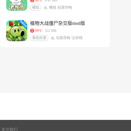
99°C
9.42 MB
模拟
模组 /玩家存档
植物大战僵尸杂交版mod版
99°C
522 MB
角色扮演
玩家存档 /云存档
关注我们