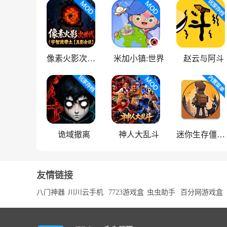
像素火影次世代
米加小镇:世界
赵云与阿斗
诡域撤离
神人大乱斗
迷你生存僵尸大战魔改版
友情链接
八门神器
川川云手机
7723游戏盒
虫虫助手
百分网游戏盒