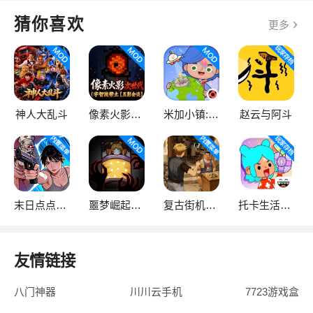
猜你喜欢
更多
神人大乱斗
像素火影次世代
米加小镇:世界
赵云与阿斗
末日点点（辅助菜单）
噩梦崛起：生存
复古街机大亨
托卡生活：世界
友情链接
八门神器
川川云手机
7723游戏盒