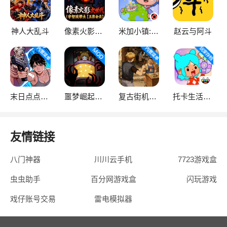
神人大乱斗
像素火影次世代
米加小镇:世界
赵云与阿斗
末日点点（辅助菜单）
噩梦崛起：生存
复古街机大亨
托卡生活：世界
友情链接
八门神器
川川云手机
7723游戏盒
虫虫助手
百分网游戏盒
闪玩游戏
戏仔账号交易
雷电模拟器