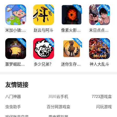
米加小镇:世界
赵云与阿斗
像素火影次世代
末日点点（辅助菜单）
噩梦崛起：生存
多少兄弟？
迷你生存僵尸大战魔改版
神人大乱斗
友情链接
八门神器
川川云手机
7723游戏盒
虫虫助手
百分网游戏盒
闪玩游戏
戏仔账号交易
雷电模拟器