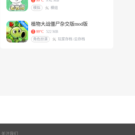
99°C
9.42 MB
模拟
模组
植物大战僵尸杂交版mod版
99°C
522 MB
角色扮演
玩家存档 /云存档
关注我们