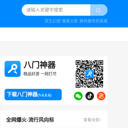
双生幻想
像素火影
奥特曼传奇英雄
八门神器
精品好游 一网打尽
下载八门神器
(V4.0.6)
全网爆火·流行风向标
查看全部>