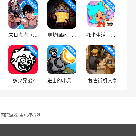
末日点点（辅助菜单）
噩梦崛起：生存
托卡生活：世界
多少兄弟？
进击的小兵（内置菜单）
复古街机大亨
闪玩游戏
雷电模拟器