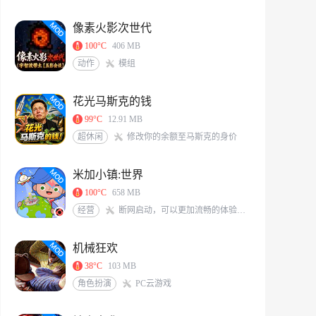
像素火影次世代
100°C
406 MB
动作
模组
花光马斯克的钱
99°C
12.91 MB
超休闲
修改你的余额至马斯克的身价
米加小镇:世界
100°C
658 MB
经营
断网启动，可以更加流畅的体验游戏<br/>米加/托卡玩家QQ交流群：117331491[action url=http://qm.qq.com/cgi-bin/qm/qr?_wv=1027&k=6X8Vf-nbKoIVVCzMHEKJaKq-S0A0zIrS&authKey=L77PNkwS6KWVs379sBDg9O7J%2BZLRFEjjXTWpXqGBveIRNdsENG0elvPpkFj%2FRVd7&noverify=0&group_code=117331491 text=加入QQ群聊]
机械狂欢
38°C
103 MB
角色扮演
PC云游戏