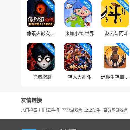
像素火影次世代
米加小镇:世界
赵云与阿斗
诡域撤离
神人大乱斗
迷你生存僵尸大战魔改版
友情链接
八门神器
川川云手机
7723游戏盒
虫虫助手
百分网游戏盒