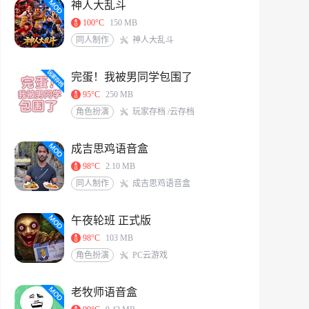
神人大乱斗
100°C
150 MB
同人制作
神人大乱斗
完蛋！我被男同学包围了
95°C
250 MB
角色扮演
玩家存档 /云存档
成吉思鸡语音盒
98°C
2.10 MB
同人制作
成吉思鸡语音盒
午夜轮班 正式版
98°C
103 MB
角色扮演
PC云游戏
老牧师语音盒