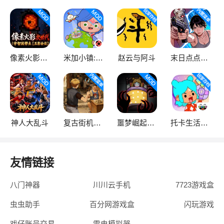
像素火影次世代
米加小镇:世界
赵云与阿斗
末日点点（辅助菜单）
神人大乱斗
复古街机大亨
噩梦崛起：生存
托卡生活：世界
友情链接
八门神器
川川云手机
7723游戏盒
虫虫助手
百分网游戏盒
闪玩游戏
戏仔账号交易
雷电模拟器