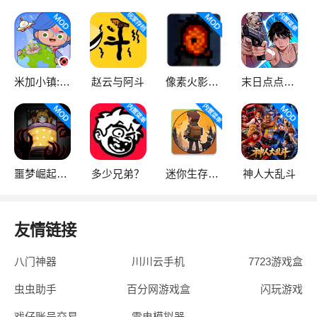
米加小镇:世界
赵云与阿斗
像素火影次世代
末日点点（辅助菜单）
噩梦崛起：生存
多少兄弟？
迷你生存僵尸大战魔改版
神人大乱斗
友情链接
八门神器
川川云手机
7723游戏盒
虫虫助手
百分网游戏盒
闪玩游戏
戏仔账号交易
雷电模拟器