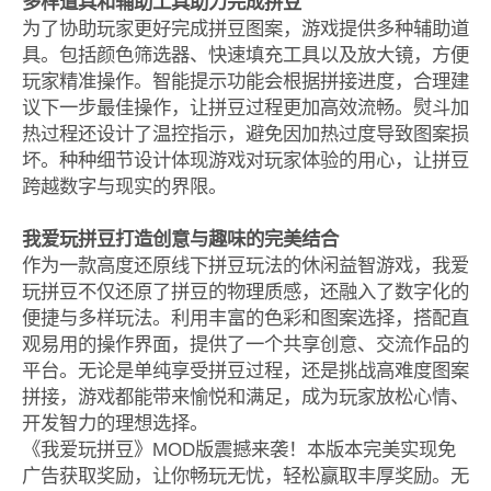
多样道具和辅助工具助力完成拼豆
为了协助玩家更好完成拼豆图案，游戏提供多种辅助道
具。包括颜色筛选器、快速填充工具以及放大镜，方便
玩家精准操作。智能提示功能会根据拼接进度，合理建
议下一步最佳操作，让拼豆过程更加高效流畅。熨斗加
热过程还设计了温控指示，避免因加热过度导致图案损
坏。种种细节设计体现游戏对玩家体验的用心，让拼豆
跨越数字与现实的界限。
我爱玩拼豆打造创意与趣味的完美结合
作为一款高度还原线下拼豆玩法的休闲益智游戏，我爱
玩拼豆不仅还原了拼豆的物理质感，还融入了数字化的
便捷与多样玩法。利用丰富的色彩和图案选择，搭配直
观易用的操作界面，提供了一个共享创意、交流作品的
平台。无论是单纯享受拼豆过程，还是挑战高难度图案
拼接，游戏都能带来愉悦和满足，成为玩家放松心情、
开发智力的理想选择。
《我爱玩拼豆》MOD版震撼来袭！本版本完美实现免
广告获取奖励，让你畅玩无忧，轻松赢取丰厚奖励。无