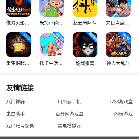
像素火影次世代
米加小镇:世界
赵云与阿斗
末日点点（辅助菜单）
噩梦崛起：生存
托卡生活：世界
诡域撤离
神人大乱斗
友情链接
八门神器
川川云手机
7723游戏盒
虫虫助手
百分网游戏盒
闪玩游戏
戏仔账号交易
雷电模拟器