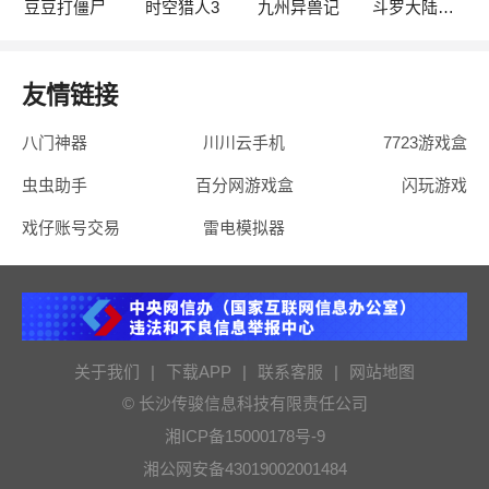
豆豆打僵尸
时空猎人3
九州异兽记
斗罗大陆：武魂觉醒
友情链接
八门神器
川川云手机
7723游戏盒
虫虫助手
百分网游戏盒
闪玩游戏
戏仔账号交易
雷电模拟器
关于我们
|
下载APP
|
联系客服
|
网站地图
© 长沙传骏信息科技有限责任公司
湘ICP备15000178号-9
湘公网安备43019002001484