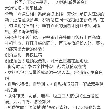
—— 轮回之下众生平等，一刀切割斩尽苍穹！
六道法相 · 极限挑战
全新「六道法相」系统震撼上线！无论你是初入江湖的
新手还是征战多年，都将站在同一起跑线重新洗牌。在
六道法则的压制下，唯有真正的强者才能打破轮回桎
梏，登顶玛法巅峰。
极限挑战不设门槛，只需累计在线即可领取上百充值。
挂机泡点、打怪升级的同时，百元充值轻松入账，零氪
也能玩出大佬的体验！
创角豪礼 · 特权拉满
创建角色即送顶级豪礼，开局直接赢在起跑线：
- 稀有时装：彰显个性外观，战力颜值双在线
• 材料礼包：海量养成资源一键入库，告别前期发育焦
虑
• 自动化特权：自动回收 + 自动拾取双开，解放双手轻
松打宝
• 战斗神技：切割、爆率、吸血三大核心属性直接拉
满，刀刀到肉、清怪如风
- 免费赞助：顶级赞助特权0元直领，平民玩家也能享