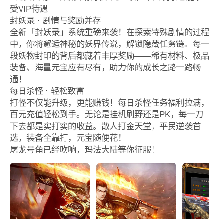
受VIP待遇
封妖录 · 剧情与奖励并存
全新「封妖录」系统重磅来袭！在探索特殊剧情的过程
中，你将邂逅神秘的妖界传说，解锁隐藏任务链。每一
段妖物封印的背后都藏着丰厚奖励——稀有材料、极品
装备、海量元宝应有尽有，助力你的成长之路一路畅
通！
每日杀怪 · 轻松致富
打怪不仅能升级，更能赚钱！每日杀怪任务福利拉满，
百元充值轻松到手。无论是挂机刷野还是PK，每一刀
下去都是实打实的收益。散人打金天堂，平民逆袭首
选，装备全靠打，元宝随便花！
屠龙号角已经吹响，玛法大陆等你征服！