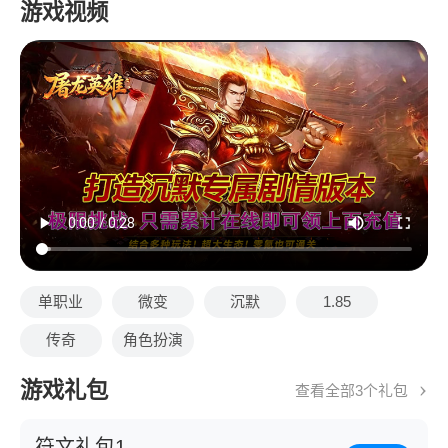
游戏视频
单职业
微变
沉默
1.85
传奇
角色扮演
游戏礼包
查看全部3个礼包
符文礼包1