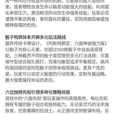
另一种风险与收益并存的机制，它能够对敌人造成伤
害，或者牺牲自身生命以触发动能强大的技能。利用腐
化承受压力，激活鲜活的动态生命值条技能，玩家必须
谨慎平衡这两者，掌控腐化的蔓延，否则将面临被腐蚀
精神吞噬的危险。
骰子构筑体系开辟多元玩法路线
摒弃传统卡牌设计，《阿斯特赖亚：六面神谕强力版》
以骰子为核心元素，在超过350枚骰子中自由选择搭
配。三种截然不同的骰子类型提供多元打法选择：可靠
保守型适合稳扎稳打，完美均衡型追求平衡稳定，高风
险高回报的冒险型骰子则带来极限挑战。更具个性的
是，玩家可以自定义骰面的行动效果，定制专属战略，
最大程度操控命运的走向。
六位独特先知引领多样化策略体验
游戏中的“六面先知”是玩家操作的英雄角色，每位先知
拥有专属的骰子组合和独特能力。无论是灵巧的法术施
放者，还是暴躁的狂战士，从正面攻坚到智谋布局，总