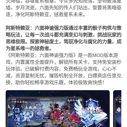
火降临，吞噬星系根基，令众多先知陨落，圣物散落废
墟。岁月流逝，六面先知的传人们站出，誓要将黑暗驱
逐，净化阿斯特赖亚，拯救星系未来。
阿斯特赖亚：六面神谕强力版通过丰富的骰子构筑与策
略玩法，让每一次战斗都充满变幻与刺激，挑战玩家的
思维极限。探索神秘废土，驾驭净化与腐化的力量，成
为星系唯一的拯救者。
《阿斯特赖亚：六面神谕强力版》是一款MOD版本游
戏，内置属性全面提升，解锁所有关卡，支持免安装秒
玩体验。已破解付费内容，免费畅玩全游戏，心心不
减，资源复制无忧，摧毁机制全开放，白嫖商店任意兑
换，助你轻松畅享游戏乐趣，体验极致爽快感！