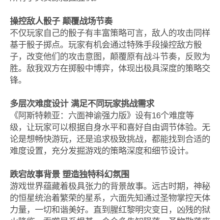
操控敌人骰子 颠覆战场节奏
不仅玩家自己的骰子有丰富策略可言，敌人的攻击同样
基于骰子掷点。玩家有机会通过特殊手段操控敌方骰
子，改变他们的攻击意图，颠覆原有战斗节奏，反败为
胜。敌我双方在掷骰中博弈，体现出极具深度的策略交
锋。
多层次难度设计 满足不同玩家挑战需求
《阿斯特赖亚：六面神谕强力版》设有16个难度等
级，让玩家可以根据自身水平和喜好自由调节体验。无
论是想畅快游玩，还是追求极致挑战，都能找到合适的
难度设置，充分发掘游戏的策略深度和细节设计。
跌宕故事背景 塑造独特科幻氛围
游戏世界蕴藏着极具张力的背景故事。远古时期，神秘
的恒星统治着繁荣的星系，六面先知通过圣物掌控天体
力量，一切和谐美好。直到腥红黎明灾变日，凶残的狱