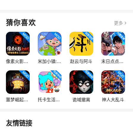
猜你喜欢
更多
像素火影次世代
米加小镇:世界
赵云与阿斗
末日点点（辅助菜单）
噩梦崛起：生存
托卡生活：世界
诡域撤离
神人大乱斗
友情链接