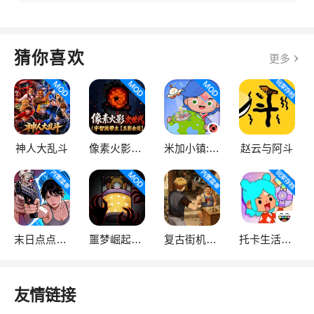
猜你喜欢
更多
神人大乱斗
像素火影次世代
米加小镇:世界
赵云与阿斗
末日点点（辅助菜单）
噩梦崛起：生存
复古街机大亨
托卡生活：世界
友情链接