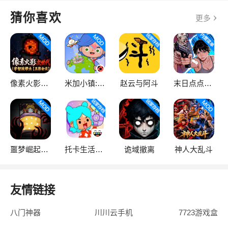
猜你喜欢
更多
像素火影次世代
米加小镇:世界
赵云与阿斗
末日点点（辅助菜单）
噩梦崛起：生存
托卡生活：世界
诡域撤离
神人大乱斗
友情链接
八门神器
川川云手机
7723游戏盒