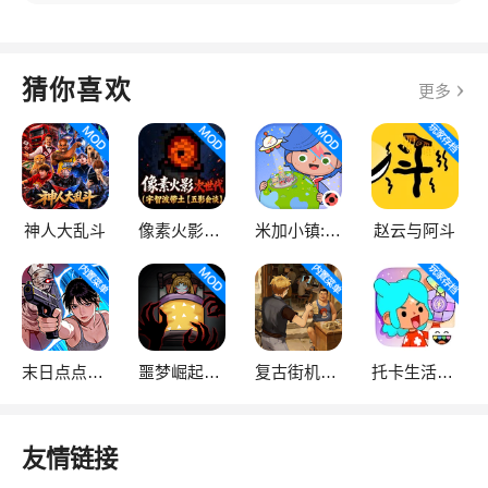
猜你喜欢
更多
神人大乱斗
像素火影次世代
米加小镇:世界
赵云与阿斗
末日点点（辅助菜单）
噩梦崛起：生存
复古街机大亨
托卡生活：世界
友情链接