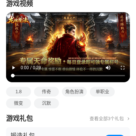
游戏视频
1.8
传奇
角色扮演
单职业
微变
沉默
游戏礼包
查看全部3个礼包
锻造礼包