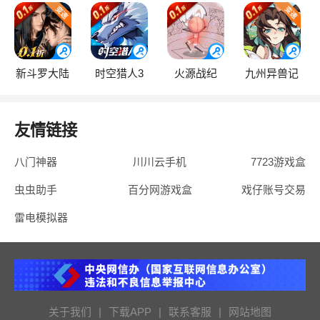
新斗罗大陆
时空猎人3
火源战纪
九州异兽记
友情链接
八门神器
川川云手机
7723游戏盒
虫虫助手
百分网游戏盒
戏仔账号交易
雷电模拟器
关于我们
|
下载APP
|
联系客服
|
网站地图