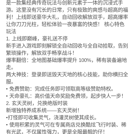
是一款集经典传奇玩法与创新元素于一体的沉浸式手
游。这里没有冗长的日常，只有极致的爽感与超高的福
利！上线即送豪华大礼，自动回收解放双手，超高爆率
让你刀刀光柱，轻松体验一夜暴富的快感！ 核心特色
玩法
1. 上线即巅峰，豪礼送不停
新手进入游戏即刻解锁全自动回收与全自动拾取，告别
繁琐操作，解放双手畅享战斗！
爆率翻倍：全地图基础爆率提升 100%，稀有装备遍地
走。
两大神技：登录即送毁天灭地的核心技能，助你横扫全
服。
• 免费赞助：完成任务即可领取高等级赞助特权。
• 天命豪礼：高价值天命奖励免费领，起步快人一步！
2. 玄天灵树，兑换绝版时装
新增独特养成系统——玄天灵树！
•打怪即可收集灵气，浇灌灵树使其成长。
• 使用积累的灵气可在专属商店兑换酷炫飞行时装、稀
有光武，不仅属性强力，更是全服最靓的仔！