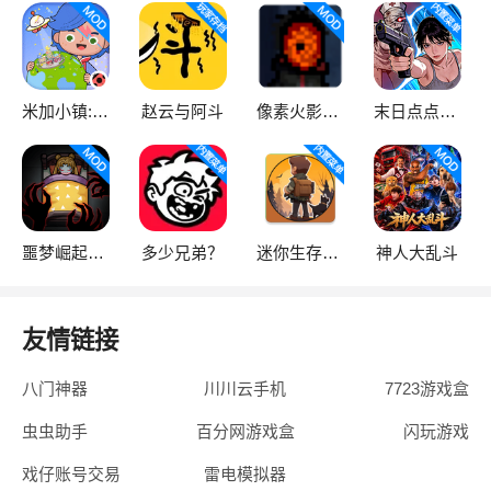
米加小镇:世界
赵云与阿斗
像素火影次世代
末日点点（辅助菜单）
噩梦崛起：生存
多少兄弟？
迷你生存僵尸大战魔改版
神人大乱斗
友情链接
八门神器
川川云手机
7723游戏盒
虫虫助手
百分网游戏盒
闪玩游戏
戏仔账号交易
雷电模拟器