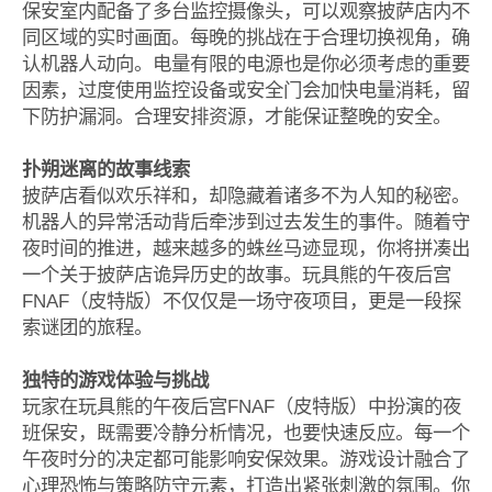
保安室内配备了多台监控摄像头，可以观察披萨店内不
同区域的实时画面。每晚的挑战在于合理切换视角，确
认机器人动向。电量有限的电源也是你必须考虑的重要
因素，过度使用监控设备或安全门会加快电量消耗，留
下防护漏洞。合理安排资源，才能保证整晚的安全。
扑朔迷离的故事线索
披萨店看似欢乐祥和，却隐藏着诸多不为人知的秘密。
机器人的异常活动背后牵涉到过去发生的事件。随着守
夜时间的推进，越来越多的蛛丝马迹显现，你将拼凑出
一个关于披萨店诡异历史的故事。玩具熊的午夜后宫
FNAF（皮特版）不仅仅是一场守夜项目，更是一段探
索谜团的旅程。
独特的游戏体验与挑战
玩家在玩具熊的午夜后宫FNAF（皮特版）中扮演的夜
班保安，既需要冷静分析情况，也要快速反应。每一个
午夜时分的决定都可能影响安保效果。游戏设计融合了
心理恐怖与策略防守元素，打造出紧张刺激的氛围。你