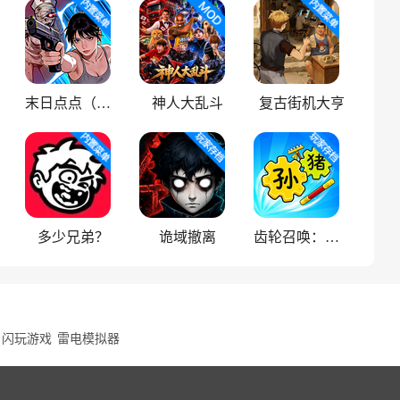
末日点点（辅助菜单）
神人大乱斗
复古街机大亨
多少兄弟？
诡域撤离
齿轮召唤：汉字战争
闪玩游戏
雷电模拟器