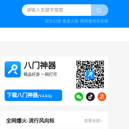
双生幻想
像素火影
奥特曼传奇英雄
八门神器
精品好游 一网打尽
下载八门神器
(V4.0.6)
全网爆火·流行风向标
查看全部>