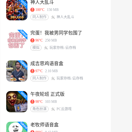
神人大乱斗
100°C
150 MB
同人制作
神人大乱斗
完蛋！我被男同学包围了
96°C
250 MB
模拟
玩家存档 /云存档
成吉思鸡语音盒
97°C
2.10 MB
同人制作
玩家存档 /云存档
午夜轮班 正式版
98°C
103 MB
角色扮演
PC云游戏
老牧师语音盒