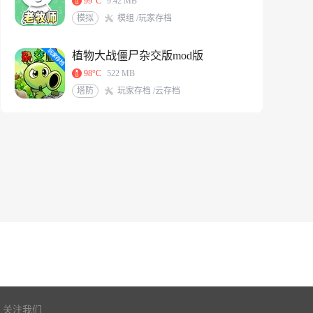
99°C
9.42 MB
模拟
模组 /玩家存档
植物大战僵尸杂交版mod版
98°C
522 MB
塔防
玩家存档 /云存档
关注我们