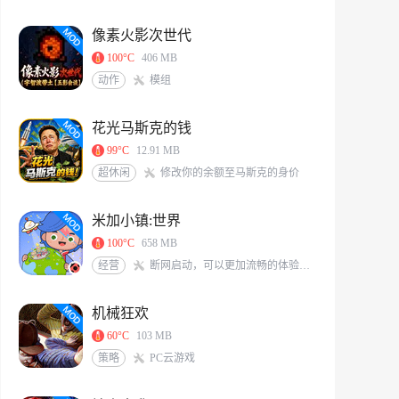
像素火影次世代
100°C
406 MB
动作
模组
花光马斯克的钱
99°C
12.91 MB
超休闲
修改你的余额至马斯克的身价
米加小镇:世界
100°C
658 MB
经营
断网启动，可以更加流畅的体验游戏<br/>米加/托卡玩家QQ交流群：117331491[action url=http://qm.qq.com/cgi-bin/qm/qr?_wv=1027&k=6X8Vf-nbKoIVVCzMHEKJaKq-S0A0zIrS&authKey=L77PNkwS6KWVs379sBDg9O7J%2BZLRFEjjXTWpXqGBveIRNdsENG0elvPpkFj%2FRVd7&noverify=0&group_code=117331491 text=加入QQ群聊]
机械狂欢
60°C
103 MB
策略
PC云游戏