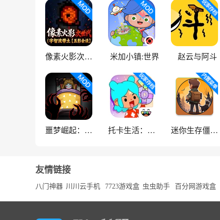
像素火影次世代
米加小镇:世界
赵云与阿斗
噩梦崛起：生存
托卡生活：世界
迷你生存僵尸大战魔改版
友情链接
八门神器
川川云手机
7723游戏盒
虫虫助手
百分网游戏盒