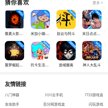
猜你喜欢
更多
像素火影次世代
米加小镇:世界
赵云与阿斗
末日点点（辅助菜单）
噩梦崛起：生存
托卡生活：世界
诡域撤离
神人大乱斗
友情链接
八门神器
川川云手机
7723游戏盒
虫虫助手
百分网游戏盒
闪玩游戏