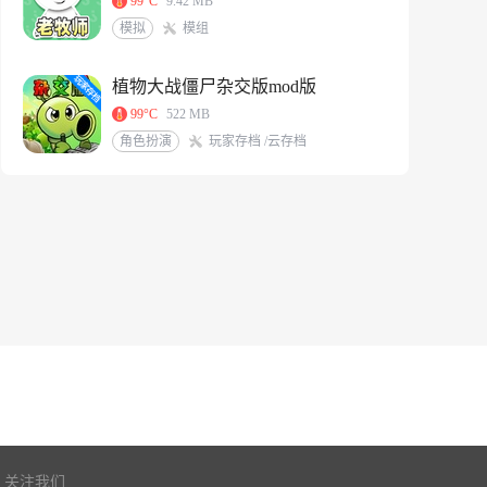
99°C
9.42 MB
模拟
模组
植物大战僵尸杂交版mod版
99°C
522 MB
角色扮演
玩家存档 /云存档
关注我们