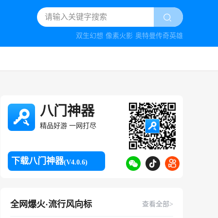
双生幻想
像素火影
奥特曼传奇英雄
八门神器
精品好游 一网打尽
下载八门神器
(V4.0.6)
全网爆火·流行风向标
查看全部>