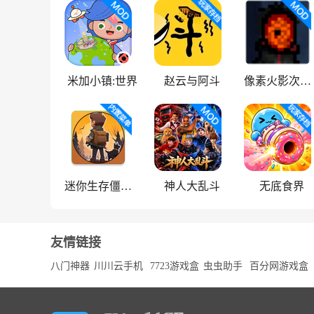
米加小镇:世界
赵云与阿斗
像素火影次世代
迷你生存僵尸大战魔改版
神人大乱斗
无底食界
友情链接
八门神器
川川云手机
7723游戏盒
虫虫助手
百分网游戏盒