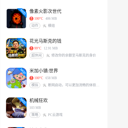
像素火影次世代
100°C
406 MB
动作
模组
花光马斯克的钱
99°C
12.91 MB
超休闲
修改你的余额至马斯克的身价
米加小镇:世界
100°C
658 MB
模拟
断网启动，可以更加流畅的体验游戏<br/>米加/托卡玩家QQ交流群：117331491[action url=http://qm.qq.com/cgi-bin/qm/qr?_wv=1027&k=6X8Vf-nbKoIVVCzMHEKJaKq-S0A0zIrS&authKey=L77PNkwS6KWVs379sBDg9O7J%2BZLRFEjjXTWpXqGBveIRNdsENG0elvPpkFj%2FRVd7&noverify=0&group_code=117331491 text=加入QQ群聊]
机械狂欢
103 MB
策略
PC云游戏