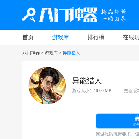
首页
游戏库
排行榜
在线
八门神器
>
游戏库
>
异能猎人
异能猎人
游戏大小：
10.00 MB
更新版
优
因游戏防沉迷要求，该