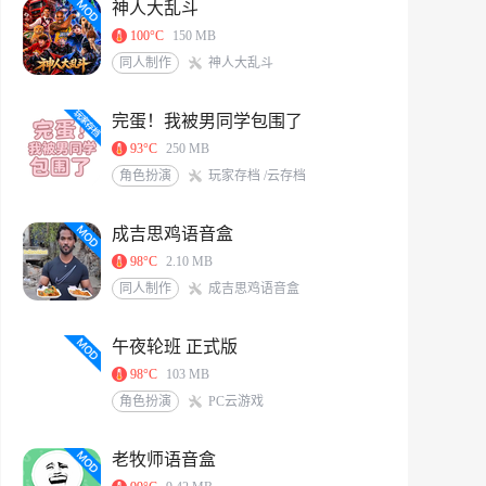
神人大乱斗
100°C
150 MB
同人制作
神人大乱斗
完蛋！我被男同学包围了
93°C
250 MB
角色扮演
玩家存档 /云存档
成吉思鸡语音盒
98°C
2.10 MB
同人制作
成吉思鸡语音盒
午夜轮班 正式版
98°C
103 MB
角色扮演
PC云游戏
老牧师语音盒