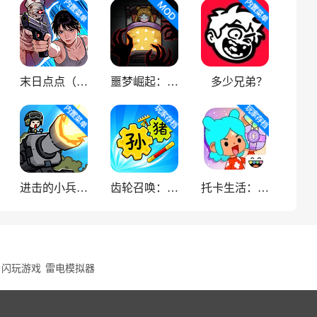
末日点点（辅助菜单）
噩梦崛起：生存
多少兄弟？
进击的小兵（内置菜单）
齿轮召唤：汉字战争
托卡生活：世界
闪玩游戏
雷电模拟器