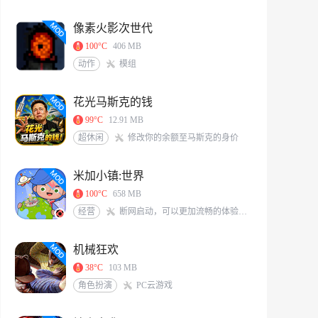
像素火影次世代
100°C
406 MB
动作
模组
花光马斯克的钱
99°C
12.91 MB
超休闲
修改你的余额至马斯克的身价
米加小镇:世界
100°C
658 MB
经营
断网启动，可以更加流畅的体验游戏<br/>米加/托卡玩家QQ交流群：117331491[action url=http://qm.qq.com/cgi-bin/qm/qr?_wv=1027&k=6X8Vf-nbKoIVVCzMHEKJaKq-S0A0zIrS&authKey=L77PNkwS6KWVs379sBDg9O7J%2BZLRFEjjXTWpXqGBveIRNdsENG0elvPpkFj%2FRVd7&noverify=0&group_code=117331491 text=加入QQ群聊]
机械狂欢
38°C
103 MB
角色扮演
PC云游戏