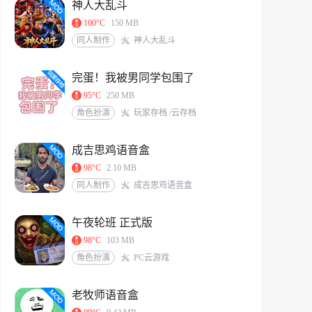
神人大乱斗
100°C
150 MB
同人制作
神人大乱斗
完蛋！我被男同学包围了
95°C
250 MB
角色扮演
玩家存档 /云存档
成吉思鸡语音盒
98°C
2.10 MB
同人制作
成吉思鸡语音盒
午夜轮班 正式版
98°C
103 MB
角色扮演
PC云游戏
老牧师语音盒