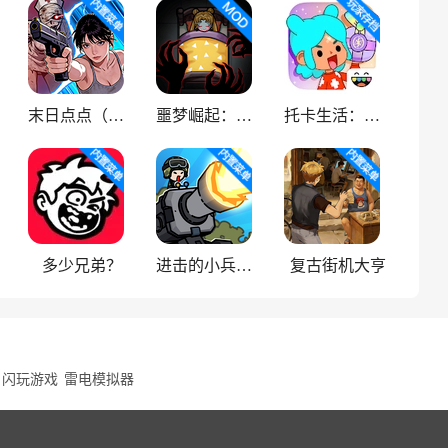
末日点点（辅助菜单）
噩梦崛起：生存
托卡生活：世界
多少兄弟？
进击的小兵（内置菜单）
复古街机大亨
闪玩游戏
雷电模拟器