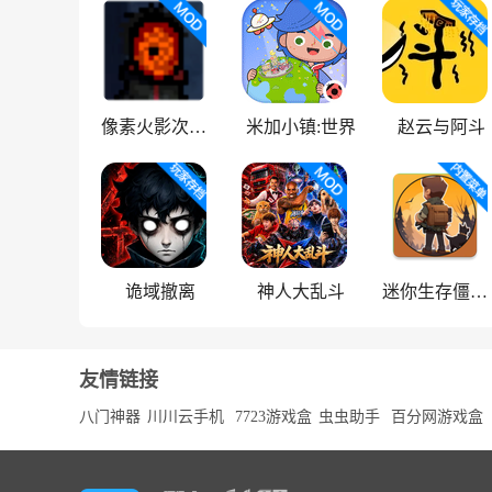
像素火影次世代
米加小镇:世界
赵云与阿斗
诡域撤离
神人大乱斗
迷你生存僵尸大战魔改版
友情链接
八门神器
川川云手机
7723游戏盒
虫虫助手
百分网游戏盒