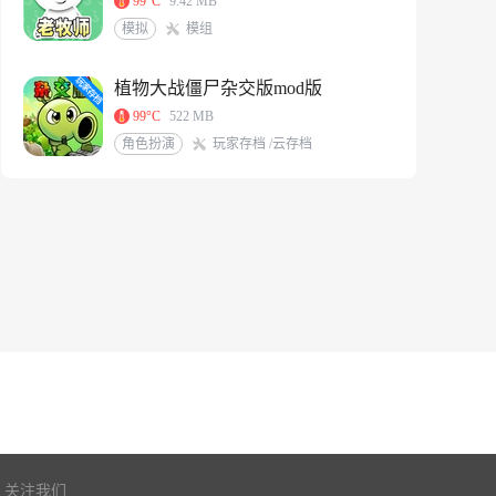
99°C
9.42 MB
模拟
模组
植物大战僵尸杂交版mod版
99°C
522 MB
角色扮演
玩家存档 /云存档
关注我们