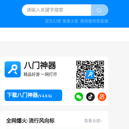
双生幻想
像素火影
奥特曼传奇英雄
八门神器
精品好游 一网打尽
下载八门神器
(V4.0.6)
全网爆火·流行风向标
查看全部>