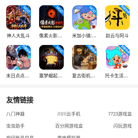
神人大乱斗
像素火影次世代
米加小镇:世界
赵云与阿斗
末日点点（辅助菜单）
噩梦崛起：生存
复古街机大亨
托卡生活：世界
友情链接
八门神器
川川云手机
7723游戏盒
虫虫助手
百分网游戏盒
闪玩游戏
戏仔账号交易
雷电模拟器