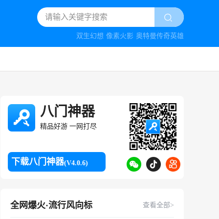
双生幻想
像素火影
奥特曼传奇英雄
八门神器
精品好游 一网打尽
下载八门神器
(V4.0.6)
全网爆火·流行风向标
查看全部>