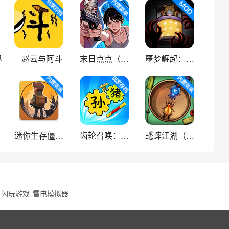
界
赵云与阿斗
末日点点（辅助菜单）
噩梦崛起：生存
迷你生存僵尸大战魔改版
齿轮召唤：汉字战争
蟋蟀江湖（中文辅助菜单）
闪玩游戏
雷电模拟器