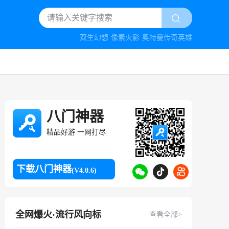
双生幻想
像素火影
奥特曼传奇英雄
八门神器
精品好游 一网打尽
下载八门神器
(V4.0.6)
全网爆火·流行风向标
查看全部>