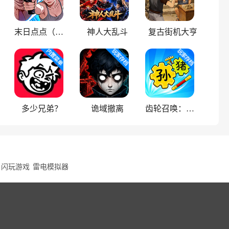
末日点点（辅助菜单）
神人大乱斗
复古街机大亨
多少兄弟？
诡域撤离
齿轮召唤：汉字战争
闪玩游戏
雷电模拟器