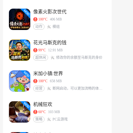
像素火影次世代
100°C
406 MB
动作
模组
花光马斯克的钱
99°C
12.91 MB
超休闲
修改你的余额至马斯克的身价
米加小镇:世界
100°C
658 MB
经营
断网启动，可以更加流畅的体验游戏<br/>米加/托卡玩家QQ交流群：117331491[action url=http://qm.qq.com/cgi-bin/qm/qr?_wv=1027&k=6X8Vf-nbKoIVVCzMHEKJaKq-S0A0zIrS&authKey=L77PNkwS6KWVs379sBDg9O7J%2BZLRFEjjXTWpXqGBveIRNdsENG0elvPpkFj%2FRVd7&noverify=0&group_code=117331491 text=加入QQ群聊]
机械狂欢
60°C
103 MB
策略
PC云游戏