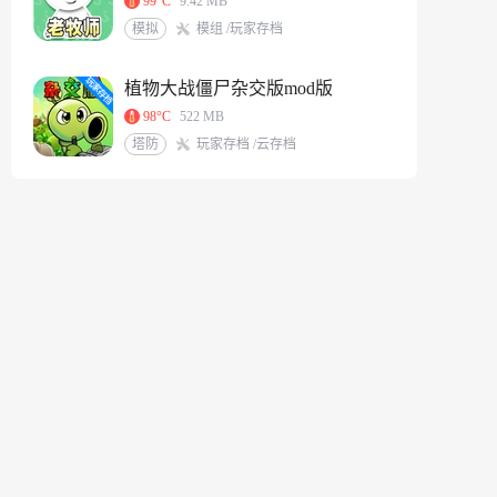
99°C
9.42 MB
模拟
模组 /玩家存档
植物大战僵尸杂交版mod版
98°C
522 MB
塔防
玩家存档 /云存档