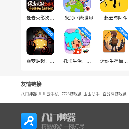
像素火影次世代
米加小镇:世界
赵云与阿斗
噩梦崛起：生存
托卡生活：世界
迷你生存僵尸大战魔改版
友情链接
八门神器
川川云手机
7723游戏盒
虫虫助手
百分网游戏盒