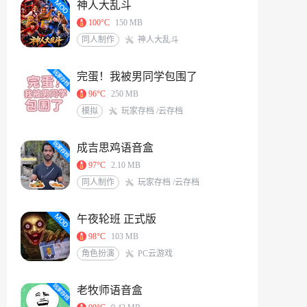
神人大乱斗
100°C
150 MB
同人制作
神人大乱斗
完蛋！我被男同学包围了
96°C
250 MB
模拟
玩家存档 /云存档
成吉思鸡语音盒
97°C
2.10 MB
同人制作
玩家存档 /云存档
午夜轮班 正式版
98°C
103 MB
角色扮演
PC云游戏
老牧师语音盒