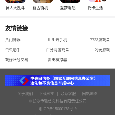
神人大乱斗
复古街机大亨
噩梦崛起：生存
托卡生活：世界
友情链接
八门神器
川川云手机
7723游戏盒
虫虫助手
百分网游戏盒
闪玩游戏
戏仔账号交易
雷电模拟器
关于我们
|
下载APP
|
联系客服
|
网站地图
© 长沙传骏信息科技有限责任公司
湘ICP备15000178号-9