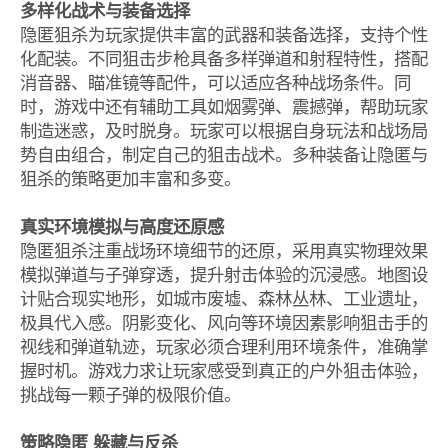
多样化战术与装备选择
隐匿狙杀为玩家提供丰富的武器和装备选择，支持个性
化配装。不同狙击步枪具备多样弹道和射程特性，搭配
消音器、瞄准镜等配件，可以适应各种战场条件。同
时，游戏中还有辅助工具如烟雾弹、震撼弹，帮助玩家
制造迷惑，及时脱身。玩家可以根据自身玩法和战场局
势自由组合，制定自己的狙击战术。多种装备让隐匿与
狙杀的策略更加丰富和多变。
真实环境模拟与高度还原感
隐匿狙杀注重战场环境细节的还原，采用真实物理效果
模拟弹道与子弹穿透，提升射击体验的沉浸感。地图设
计贴合现实地形，如城市废墟、森林丛林、工业遗址，
极具代入感。阴影变化、风向等环境因素影响狙击手的
视线和弹道轨迹，玩家必须合理利用环境条件，准确掌
握时机。游戏力求让玩家感受到真正的户外狙击体验，
挑战每一颗子弹的极限价值。
策略隐匿 躲藏与反杀