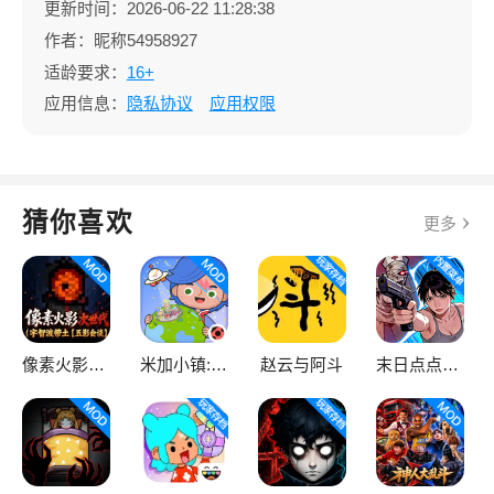
更新时间：2026-06-22 11:28:38
作者：昵称54958927
适龄要求：
16+
应用信息：
隐私协议
应用权限
猜你喜欢
更多
像素火影次世代
米加小镇:世界
赵云与阿斗
末日点点（辅助菜单）