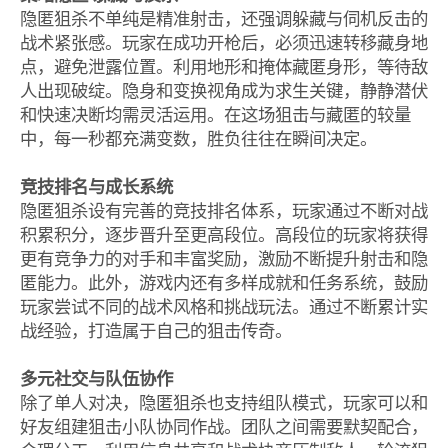
隐匿狙杀不单纯是精准射击，还强调躲藏与伺机反击的
战术紧张感。玩家在成功开枪后，必须迅速转移藏身地
点，避免泄露位置。利用地形和掩体藏匿身形，等待敌
人出现破绽。隐身和变换视角成为求生关键，静静潜伏
和快速决断均需灵活运用。在这场狙击与藏匿的较量
中，每一秒都充满变数，胜负往往在瞬间决定。
竞技排名与成长系统
隐匿狙杀设有完善的竞技排名体系，玩家通过不断对战
积累积分，逐步晋升至更高段位。高段位的玩家将获得
更有竞争力的对手和丰富奖励，激励不断提升射击和隐
匿能力。此外，游戏内还有多样成就和任务系统，鼓励
玩家尝试不同的战术风格和挑战玩法。通过不断累计实
战经验，打造属于自己的狙击传奇。
多元社交与队伍协作
除了单人对决，隐匿狙杀也支持组队模式，玩家可以和
好友组建狙击小队协同作战。团队之间需要默契配合，