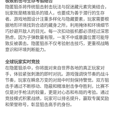
极致射击与生存考验结合
隐匿狙杀将传统狙击射击玩法与捉迷藏元素完美结合，
玩家既是精准狙杀的猎人，也要成为善于潜行的生存
者。游戏地图设计注重多样化与隐藏要素，玩家需要根
据地形环境找到合适的藏身之所，利用掩体和环境细节
巧妙避开敌人的目光。每一次扣动扳机都必须经过深思
熟虑，因为子弹数量有限，一发不中或暴露位置可能导
致反被袭击。隐匿狙杀不仅考验射击技巧，更重视战略
意识和环境判断能力。
全球玩家实时竞技
在隐匿狙杀中，你将面对来自世界各地的真正玩家对
手，体验紧张刺激的即时对抗。游戏强调快节奏的战斗
节奏，玩家在瞬息万变的对局中时刻保持警觉。双方狙
击手通过不断移动、隐蔽和精准射击争夺胜利，比赛不
仅是对手枪法的较量，更是对心态和布局的考验。通过
竞技模式积累战绩，玩家可以排名提升，赢取专属奖励
和荣誉称号，彰显狙击高手的身份。