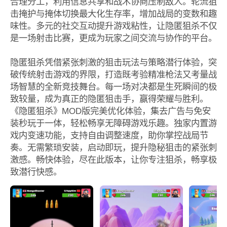
合理分工，利用信息共享和战术协商压制敌人。轮流狙
击掩护与掩体切换最大化生存率，增加战局的变数和趣
味性。多元的社交互动提升游戏粘性，让隐匿狙杀不仅
是一场射击比赛，更成为玩家之间交流与协作的平台。
隐匿狙杀凭借紧张刺激的狙击玩法与策略潜行体验，突
破传统射击游戏的界限，打造既考验精准枪法又考量战
场智慧的全新竞技舞台。每一场对决都是生死瞬间的极
致较量，成为真正的隐匿狙击手，赢得荣耀与胜利。
《隐匿狙杀》MOD版完美优化体验，集去广告与免安
装秒玩于一体，轻松畅享无障碍游戏乐趣。独家内置游
戏内变速功能，支持自由调整速度，助你掌控战局节
奏。无需繁琐安装，启动即玩，提升隐秘狙击的紧张刺
激感。畅快体验，尽在此版本，让你专注狙杀，畅享极
致潜行快感。