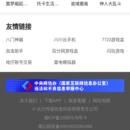
噩梦崛起：生存
托卡生活：世界
诡域撤离
神人大乱斗
友情链接
八门神器
川川云手机
7723游戏盒
虫虫助手
百分网游戏盒
闪玩游戏
戏仔账号交易
雷电模拟器
关于我们
|
下载APP
|
联系客服
|
网站地图
© 长沙传骏信息科技有限责任公司
湘ICP备15000178号-9
湘公网安备43019002001484