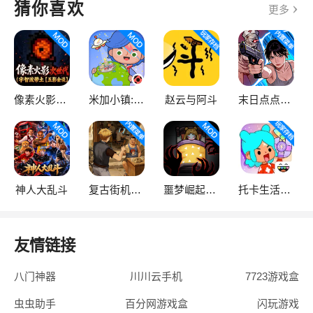
猜你喜欢
更多
像素火影次世代
米加小镇:世界
赵云与阿斗
末日点点（辅助菜单）
神人大乱斗
复古街机大亨
噩梦崛起：生存
托卡生活：世界
友情链接
八门神器
川川云手机
7723游戏盒
虫虫助手
百分网游戏盒
闪玩游戏