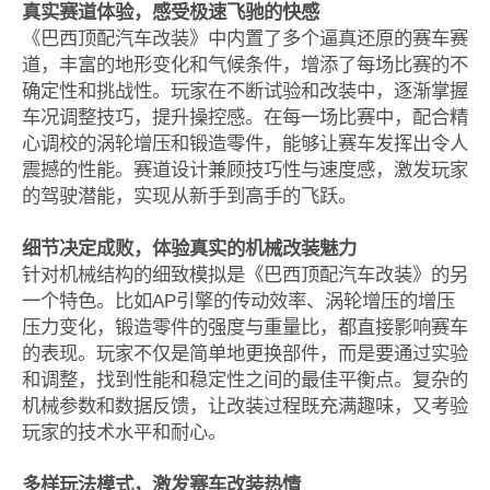
真实赛道体验，感受极速飞驰的快感
《巴西顶配汽车改装》中内置了多个逼真还原的赛车赛
道，丰富的地形变化和气候条件，增添了每场比赛的不
确定性和挑战性。玩家在不断试验和改装中，逐渐掌握
车况调整技巧，提升操控感。在每一场比赛中，配合精
心调校的涡轮增压和锻造零件，能够让赛车发挥出令人
震撼的性能。赛道设计兼顾技巧性与速度感，激发玩家
的驾驶潜能，实现从新手到高手的飞跃。
细节决定成败，体验真实的机械改装魅力
针对机械结构的细致模拟是《巴西顶配汽车改装》的另
一个特色。比如AP引擎的传动效率、涡轮增压的增压
压力变化，锻造零件的强度与重量比，都直接影响赛车
的表现。玩家不仅是简单地更换部件，而是要通过实验
和调整，找到性能和稳定性之间的最佳平衡点。复杂的
机械参数和数据反馈，让改装过程既充满趣味，又考验
玩家的技术水平和耐心。
多样玩法模式，激发赛车改装热情