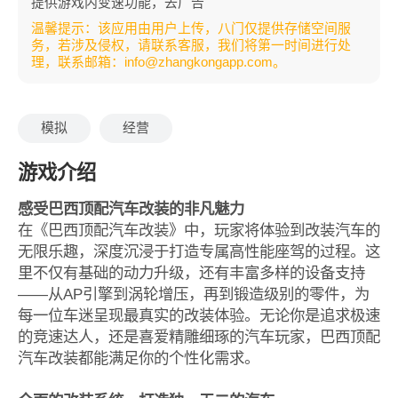
提供游戏内变速功能，去广告
温馨提示：该应用由用户上传，八门仅提供存储空间服
务，若涉及侵权，请联系客服，我们将第一时间进行处
理，联系邮箱：info@zhangkongapp.com。
模拟
经营
游戏介绍
感受巴西顶配汽车改装的非凡魅力
在《巴西顶配汽车改装》中，玩家将体验到改装汽车的
无限乐趣，深度沉浸于打造专属高性能座驾的过程。这
里不仅有基础的动力升级，还有丰富多样的设备支持
——从AP引擎到涡轮增压，再到锻造级别的零件，为
每一位车迷呈现最真实的改装体验。无论你是追求极速
的竞速达人，还是喜爱精雕细琢的汽车玩家，巴西顶配
汽车改装都能满足你的个性化需求。