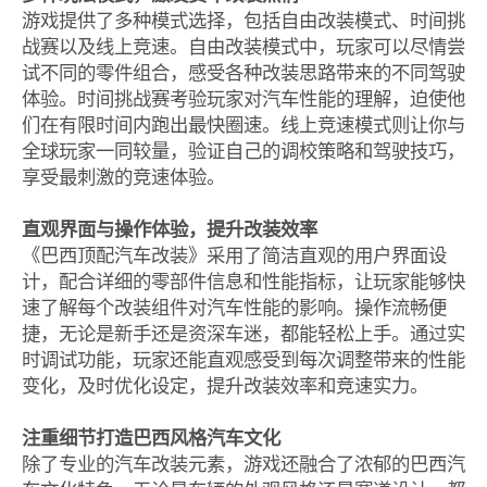
游戏提供了多种模式选择，包括自由改装模式、时间挑
战赛以及线上竞速。自由改装模式中，玩家可以尽情尝
试不同的零件组合，感受各种改装思路带来的不同驾驶
体验。时间挑战赛考验玩家对汽车性能的理解，迫使他
们在有限时间内跑出最快圈速。线上竞速模式则让你与
全球玩家一同较量，验证自己的调校策略和驾驶技巧，
享受最刺激的竞速体验。
直观界面与操作体验，提升改装效率
《巴西顶配汽车改装》采用了简洁直观的用户界面设
计，配合详细的零部件信息和性能指标，让玩家能够快
速了解每个改装组件对汽车性能的影响。操作流畅便
捷，无论是新手还是资深车迷，都能轻松上手。通过实
时调试功能，玩家还能直观感受到每次调整带来的性能
变化，及时优化设定，提升改装效率和竞速实力。
注重细节打造巴西风格汽车文化
除了专业的汽车改装元素，游戏还融合了浓郁的巴西汽