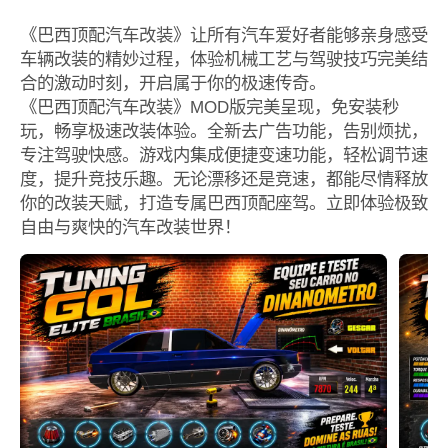
《巴西顶配汽车改装》让所有汽车爱好者能够亲身感受
车辆改装的精妙过程，体验机械工艺与驾驶技巧完美结
合的激动时刻，开启属于你的极速传奇。
《巴西顶配汽车改装》MOD版完美呈现，免安装秒
玩，畅享极速改装体验。全新去广告功能，告别烦扰，
专注驾驶快感。游戏内集成便捷变速功能，轻松调节速
度，提升竞技乐趣。无论漂移还是竞速，都能尽情释放
你的改装天赋，打造专属巴西顶配座驾。立即体验极致
自由与爽快的汽车改装世界！