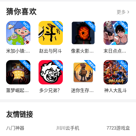
猜你喜欢
更多
米加小镇:世界
赵云与阿斗
像素火影次世代
末日点点（辅助菜单）
噩梦崛起：生存
多少兄弟？
迷你生存僵尸大战魔改版
神人大乱斗
友情链接
八门神器
川川云手机
7723游戏盒