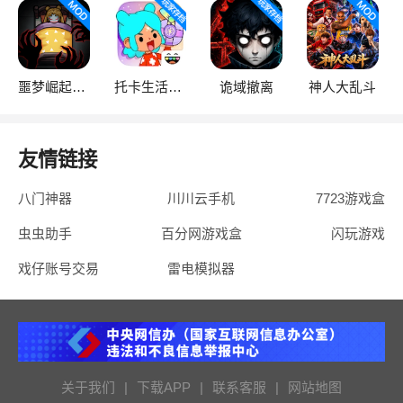
噩梦崛起：生存
托卡生活：世界
诡域撤离
神人大乱斗
友情链接
八门神器
川川云手机
7723游戏盒
虫虫助手
百分网游戏盒
闪玩游戏
戏仔账号交易
雷电模拟器
关于我们
|
下载APP
|
联系客服
|
网站地图