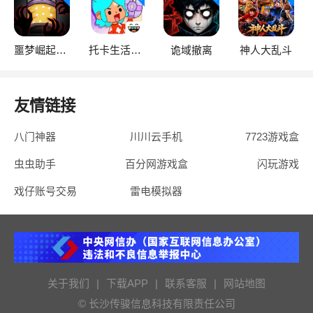
噩梦崛起：生存
托卡生活：世界
诡域撤离
神人大乱斗
友情链接
八门神器
川川云手机
7723游戏盒
虫虫助手
百分网游戏盒
闪玩游戏
戏仔账号交易
雷电模拟器
关于我们
|
下载APP
|
联系客服
|
网站地图
© 长沙传骏信息科技有限责任公司