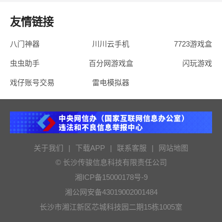
友情链接
八门神器
川川云手机
7723游戏盒
虫虫助手
百分网游戏盒
闪玩游戏
戏仔账号交易
雷电模拟器
关于我们
|
下载APP
|
联系客服
|
网站地图
© 长沙传骏信息科技有限责任公司
湘ICP备15000178号-9
湘公网安备43019002001484
长沙市湘江新区芯城科技园二期15栋1005室