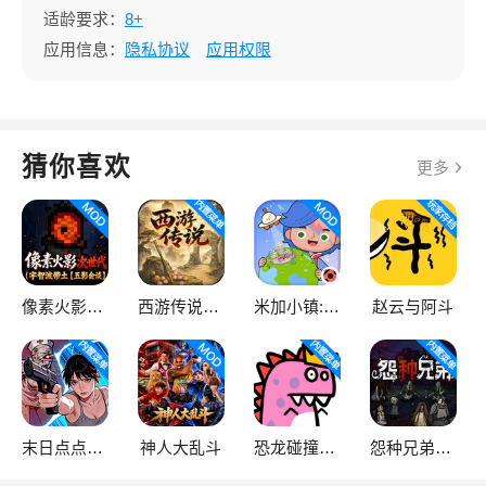
适龄要求：
8+
应用信息：
隐私协议
应用权限
猜你喜欢
更多
像素火影次世代
西游传说（内置GM菜单）
米加小镇:世界
赵云与阿斗
末日点点（辅助菜单）
神人大乱斗
恐龙碰撞（辅助菜单）
怨种兄弟（内置GM菜单）