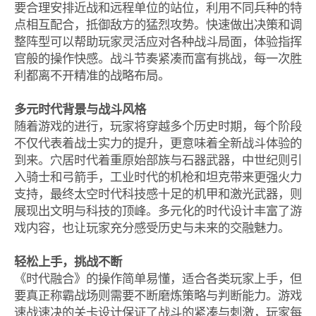
要合理安排近战和远程单位的站位，利用不同兵种的特
点相互配合，抵御敌方的猛烈攻势。快速做出决策和调
整阵型可以帮助玩家灵活应对各种战斗局面，体验指挥
官般的操作快感。战斗节奏紧凑而富有挑战，每一次胜
利都离不开精准的战略布局。
多元时代背景与战斗风格
随着游戏的进行，玩家将穿越多个历史时期，每个阶段
不仅代表着战士实力的提升，更意味着全新战斗体验的
到来。穴居时代着重原始部族与石器武器，中世纪则引
入骑士和弓箭手，工业时代的机枪和坦克带来更强火力
支持，最终太空时代科技感十足的机甲和激光武器，则
展现出文明与科技的顶峰。多元化的时代设计丰富了游
戏内容，也让玩家充分感受历史与未来的交融魅力。
轻松上手，挑战不断
《时代融合》的操作简单易懂，适合各类玩家上手，但
要真正称霸战场则需要不断磨炼策略与判断能力。游戏
速战速决的关卡设计保证了战斗的紧凑与刺激，玩家每