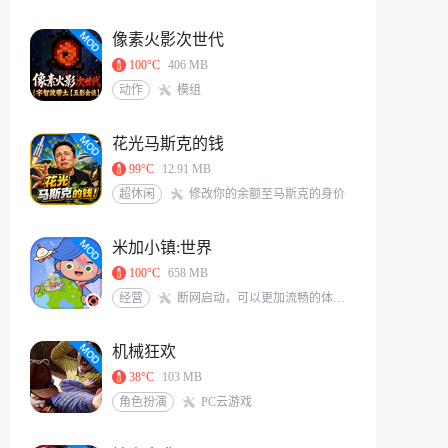
像素火影次世代
100°C
406 MB
动作
模组
花光马斯克的钱
99°C
12.91 MB
超休闲
修改你的余额至马斯克的身价
米加小镇:世界
100°C
658 MB
经营
断网启动，可以更加流畅的体验游戏<br/>米加/托卡玩家QQ交流群：117331491[action url=http://qm.qq.com/cgi-bin/qm/qr?_wv=1027&k=6X8Vf-nbKoIVVCzMHEKJaKq-S0A0zIrS&authKey=L77PNkwS6KWVs379sBDg9O7J%2BZLRFEjjXTWpXqGBveIRNdsENG0elvPpkFj%2FRVd7&noverify=0&group_code=117331491 text=加入QQ群聊]
机械狂欢
38°C
103 MB
角色扮演
PC云游戏