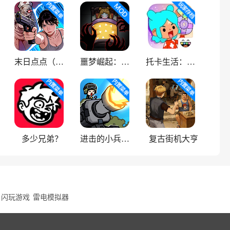
末日点点（辅助菜单）
噩梦崛起：生存
托卡生活：世界
多少兄弟？
进击的小兵（内置菜单）
复古街机大亨
闪玩游戏
雷电模拟器