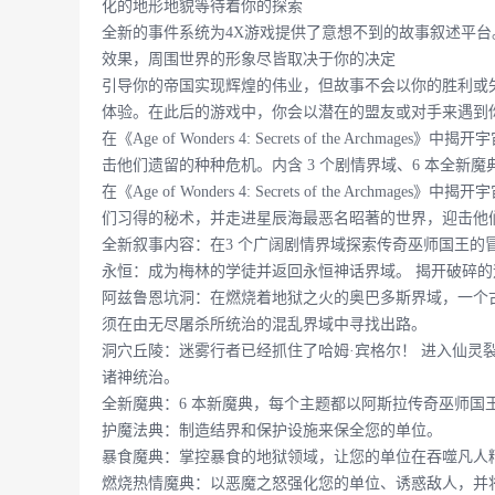
化的地形地貌等待着你的探索
全新的事件系统为4X游戏提供了意想不到的故事叙述平
效果，周围世界的形象尽皆取决于你的决定
引导你的帝国实现辉煌的伟业，但故事不会以你的胜利或
体验。在此后的游戏中，你会以潜在的盟友或对手来遇到
在《Age of Wonders 4: Secrets of the A
击他们遗留的种种危机。内含 3 个剧情界域、6 本全新魔
在《Age of Wonders 4: Secrets of the Ar
们习得的秘术，并走进星辰海最恶名昭著的世界，迎击他
全新叙事内容：在3 个广阔剧情界域探索传奇巫师国王的
永恒：成为梅林的学徒并返回永恒神话界域。 揭开破碎
阿兹鲁恩坑洞：在燃烧着地狱之火的奥巴多斯界域，一个
须在由无尽屠杀所统治的混乱界域中寻找出路。
洞穴丘陵：迷雾行者已经抓住了哈姆·宾格尔！ 进入仙灵
诸神统治。
全新魔典：6 本新魔典，每个主题都以阿斯拉传奇巫师国
护魔法典：制造结界和保护设施来保全您的单位。
暴食魔典：掌控暴食的地狱领域，让您的单位在吞噬凡人
燃烧热情魔典：以恶魔之怒强化您的单位、诱惑敌人，并