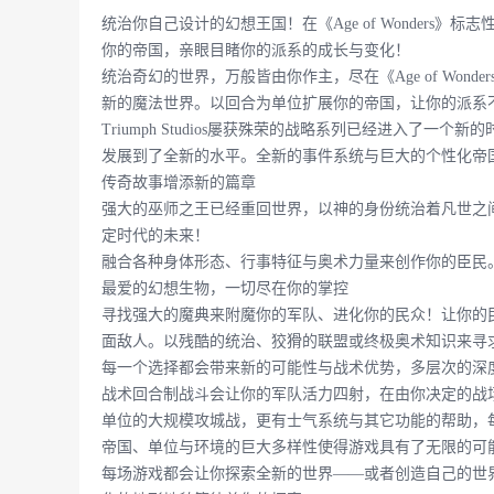
统治你自己设计的幻想王国！在《Age of Wonders
你的帝国，亲眼目睹你的派系的成长与变化！
统治奇幻的世界，万般皆由你作主，尽在《Age of Wonders
新的魔法世界。以回合为单位扩展你的帝国，让你的派系
Triumph Studios屡获殊荣的战略系列已经进入了
发展到了全新的水平。全新的事件系统与巨大的个性化帝
传奇故事增添新的篇章
强大的巫师之王已经重回世界，以神的身份统治着凡世之
定时代的未来！
融合各种身体形态、行事特征与奥术力量来创作你的臣民
最爱的幻想生物，一切尽在你的掌控
寻找强大的魔典来附魔你的军队、进化你的民众！让你的
面敌人。以残酷的统治、狡猾的联盟或终极奥术知识来寻
每一个选择都会带来新的可能性与战术优势，多层次的深
战术回合制战斗会让你的军队活力四射，在由你决定的战
单位的大规模攻城战，更有士气系统与其它功能的帮助，
帝国、单位与环境的巨大多样性使得游戏具有了无限的可能。《A
每场游戏都会让你探索全新的世界——或者创造自己的世