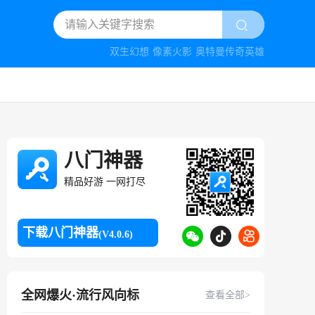
双生幻想
像素火影
奥特曼传奇英雄
八门神器
精品好游 一网打尽
下载八门神器
(V4.0.6)
全网爆火·流行风向标
查看全部>