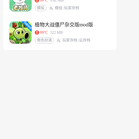
99°C
9.42 MB
模拟
模组 /玩家存档
植物大战僵尸杂交版mod版
99°C
522 MB
角色扮演
玩家存档 /云存档