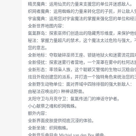
精灵魔典：运用仙灵的力量来支援您的单位并迷惑敌人。
织网者魔典：运用蜘蛛的力量来转化您的子民，并让敌人
宇宙魔典：运用您对宇宙魔法的掌握来强化您的单位和经
全新世界地图内容：
氤氲群岛：探索巫师们创造出的隐藏秀珍维度，来保护他
秘法：掌握力量超凡的禁术，这个魔法太过危险与强大，
您的意志。
全新地标：夺取破碎巫师王座、锁链地狱火和迷雾流花园
全新侵扰：探索迷雾行者营地，一个笼罩在雾中的杜阿达
全新形态：率领枭人族，这个聪颖又警惕的生物以沉稳自
炫目外观创建您的派系，并打造一个独特角色来统治您的
全新野生动物单位：面对界域中四除徘徊的强大新敌人：
由秘法召唤出的3 种神话野兽。
太阳守卫与月亮守卫：氤氲传送门的神话守护者。
小心献祭之魂和织网蜘蛛。
额外内容：
全新界面皮肤提供彻底沉浸的体验。
全新坐骑：织网蜘蛛。
全新音乐曲目由 Michiel van den Bos 编曲。