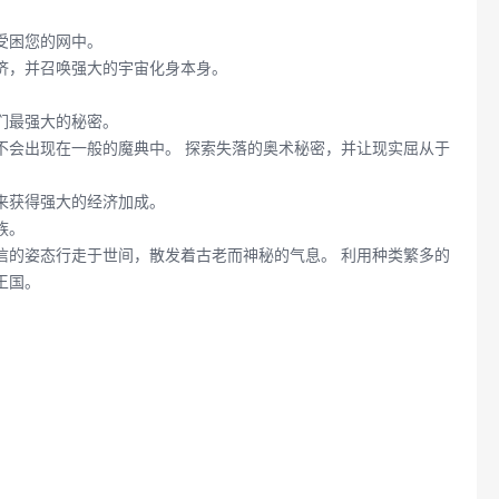
受困您的网中。
济，并召唤强大的宇宙化身本身。
们最强大的秘密。
不会出现在一般的魔典中。 探索失落的奥术秘密，并让现实屈从于
来获得强大的经济加成。
族。
信的姿态行走于世间，散发着古老而神秘的气息。 利用种类繁多的
王国。