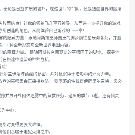
台。无论是日益扩展的城邦，逡巡世间的军队，还是扭曲世界的魔法
失败而结束！让你的领袖飞升至万神殿，从而进一步提升你的游戏
你所创造的角色，从而体验自己游戏的下一章！
rchmages》中揭开宇宙的隐藏力量！跟随阿斯拉巫师国王的脚步前往星辰海各处，并迎
典、1 种全新形态与全新世界地图内容。
chmages》中揭开宇宙的隐藏力量。 跟随阿斯拉名闻遐迩的巫师国王的脚步。 探寻他
们在旅途中遗留的种种危机。
冒险：
的迪尔盖伊法阵蕴藏的秘密，并对抗沉睡于暗影中的邪恶力量。
古老的巫师集会正摇摇欲坠。 受堕落的仲裁官伊萨里尔召唤，您必
裂隙并展开杜阿达迷雾中的营救任务，这里的季节飞逝，还有仙灵
王为中心：
精华时变得更强大难缠。
将他们吞噬于地狱火焰之中。