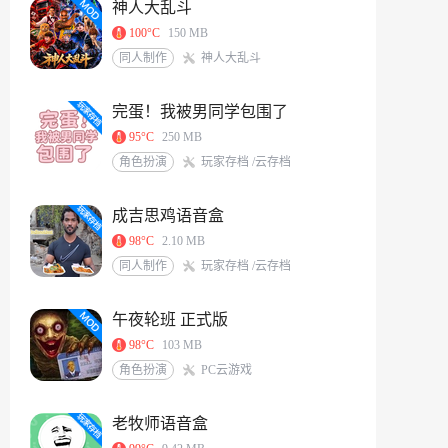
神人大乱斗
100°C
150 MB
同人制作
神人大乱斗
完蛋！我被男同学包围了
95°C
250 MB
角色扮演
玩家存档 /云存档
成吉思鸡语音盒
98°C
2.10 MB
同人制作
玩家存档 /云存档
午夜轮班 正式版
98°C
103 MB
角色扮演
PC云游戏
老牧师语音盒