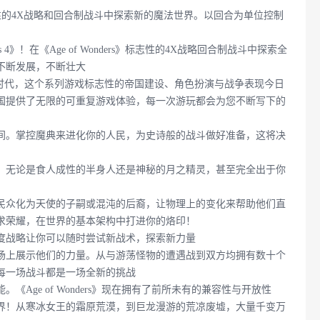
》标志性的4X战略和回合制战斗中探索新的魔法世界。以回合为单位控制
 4》！在《Age of Wonders》标志性的4X战略回合制战斗中探索全
不断发展，不断壮大
一个新的时代，这个系列游戏标志性的帝国建设、角色扮演与战争表现今日
国提供了无限的可重复游戏体验，每一次游玩都会为您不断写下的
间。掌控魔典来进化你的人民，为史诗般的战斗做好准备，这将决
。无论是食人成性的半身人还是神秘的月之精灵，甚至完全出于你
民众化为天使的子嗣或混沌的后裔，让物理上的变化来帮助他们直
求荣耀，在世界的基本架构中打进你的烙印！
度战略让你可以随时尝试新战术，探索新力量
场上展示他们的力量。从与游荡怪物的遭遇战到双方均拥有数十个
每一场战斗都是一场全新的挑战
ge of Wonders》现在拥有了前所未有的兼容性与开放性
界！从寒冰女王的霜原荒漠，到巨龙漫游的荒凉废墟，大量千变万