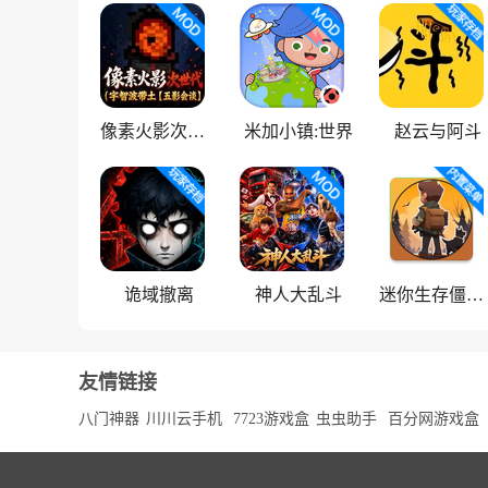
像素火影次世代
米加小镇:世界
赵云与阿斗
诡域撤离
神人大乱斗
迷你生存僵尸大战魔改版
友情链接
八门神器
川川云手机
7723游戏盒
虫虫助手
百分网游戏盒