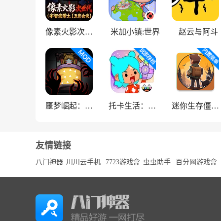
像素火影次世代
米加小镇:世界
赵云与阿斗
噩梦崛起：生存
托卡生活：世界
迷你生存僵尸大战魔改版
友情链接
八门神器
川川云手机
7723游戏盒
虫虫助手
百分网游戏盒