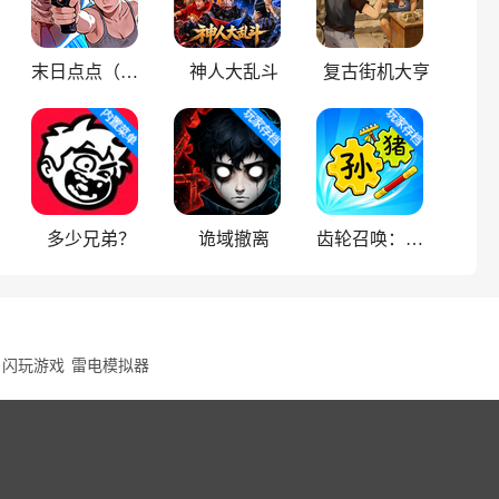
末日点点（辅助菜单）
神人大乱斗
复古街机大亨
多少兄弟？
诡域撤离
齿轮召唤：汉字战争
闪玩游戏
雷电模拟器