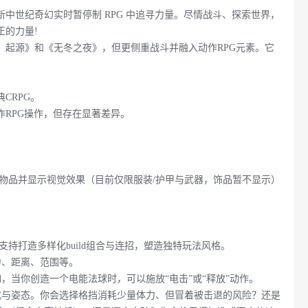
中世纪奇幻实时暂停制 RPG 中追寻力量。尽情战斗、探索世界，
正的力量!
：起源》和《无冬之夜》，但更侧重战斗并融入动作RPG元素。它
CRPG。
RPG操作，但存在显著差异。
物品并显示视觉效果（目前仅限服装/护甲与武器，饰品暂不显示）
持打造多样化build组合与连招，塑造独特玩法风格。
力、距离、范围等。
，当你创造一个电能法球时，可以施放“电击”或“释放”动作。
式与姿态。你会选择格挡消耗少量体力、但冒着被击退的风险？还是