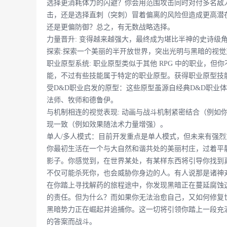
选择更消耗体力的闪避？你会用范围攻击同时对付多名敌
击，还是选择直刺（突刺）冒着偏离的风险但造成更高潜
还是更偏防御？总之，有无数战略选择。
力量晋升: 变得越来越强大，最终成为堪比半神的史诗级角
探索:探索一个美丽的半开放世界，突出光明与黑暗的视
职业原型系统: 职业原型类似于其他 RPG 中的职业，
能，不过有些技能属于特定的职业原型。获得职业原型技
受D&D职业启发的原型：这些原型虽源自经典D&D职业
法师、牧师和德鲁伊。
与机制相连的视觉表现: 动画与战斗机制紧密结合（例如
现一致（例如效果随法术力量增强）。
单人/多人模式：目前开发重点是单人模式，但未来有强
你最初生活在一个与大自然和谐共处的美丽村庄，过着平
影子。你感觉到，在世界某处，有某样东西将引导你找到
不仅可能杀死你，也会威胁你身边的人。有人说那是诸神
在你踏上寻找解药的旅程途中，你发现黑暗正在蔓延腐蚀
的责任。但为什么？而如果你无法治愈自己，又如何修复
黑暗势力正在崛起并追捕你。这一切将引领你踏上一段充
的答案而战斗。