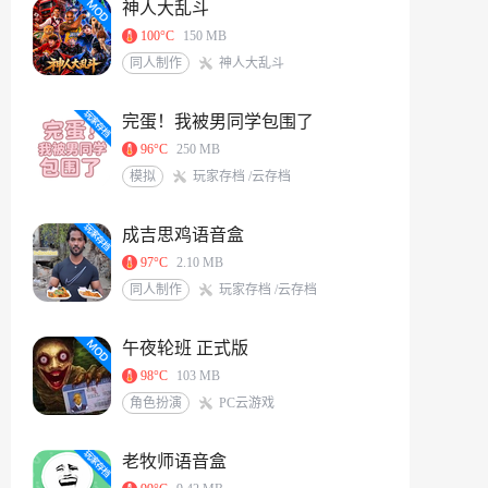
神人大乱斗
100°C
150 MB
同人制作
神人大乱斗
完蛋！我被男同学包围了
96°C
250 MB
模拟
玩家存档 /云存档
成吉思鸡语音盒
97°C
2.10 MB
同人制作
玩家存档 /云存档
午夜轮班 正式版
98°C
103 MB
角色扮演
PC云游戏
老牧师语音盒