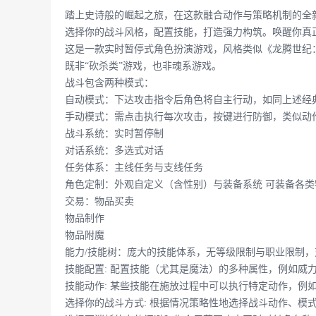
踏上史诗般的崛起之旅，在这款融合动作与策略机制的全新
选择你的战斗风格，配置技能，打造强力构筑。唤醒你真
这是一款实时暂停式角色扮演游戏，风格类似《龙腾世纪
既非“砍杀类”游戏，也非魂系游戏。
战斗包含两种模式：
自动模式：下达攻击指令后角色将自主行动，如同上述经典
手动模式：需点击执行每次攻击，按键进行防御，类似动作
战斗系统：实时暂停制
对话系统：多选式对话
任务体系：主线任务与支线任务
角色定制：外观自定义（含性别）与装备系统 可装备各类
交易：物品买卖
物品制作
物品附魔
能力/技能树：庞大的技能体系，无等级限制与职业限制，支
技能配置: 配置技能（尤其是魔法）的多种属性，例如威
技能动作: 某些技能在施放过程中可以执行特定动作，例如
选择你的战斗方式: 根据情况策略性地选择战斗动作、模