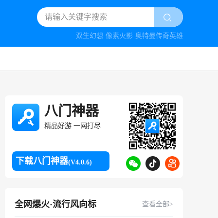
双生幻想
像素火影
奥特曼传奇英雄
八门神器
精品好游 一网打尽
下载八门神器
(V4.0.6)
全网爆火·流行风向标
查看全部>