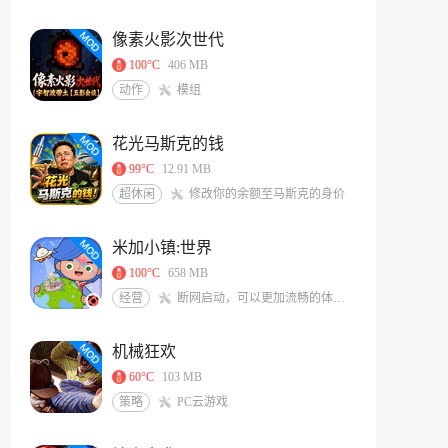
像素火影次世代
100°C
406 MB
动作
模组
花光马斯克的钱
99°C
12.91 MB
超休闲
修改你的余额至马斯克的身价
米加小镇:世界
100°C
658 MB
经营
断网启动，可以更加流畅的体验游戏<br/>米加/托卡玩家QQ交流群：117331491[action url=http://qm.qq.com/cgi-bin/qm/qr?_wv=1027&k=6X8Vf-nbKoIVVCzMHEKJaKq-S0A0zIrS&authKey=L77PNkwS6KWVs379sBDg9O7J%2BZLRFEjjXTWpXqGBveIRNdsENG0elvPpkFj%2FRVd7&noverify=0&group_code=117331491 text=加入QQ群聊]
机械狂欢
60°C
103 MB
策略
PC云游戏