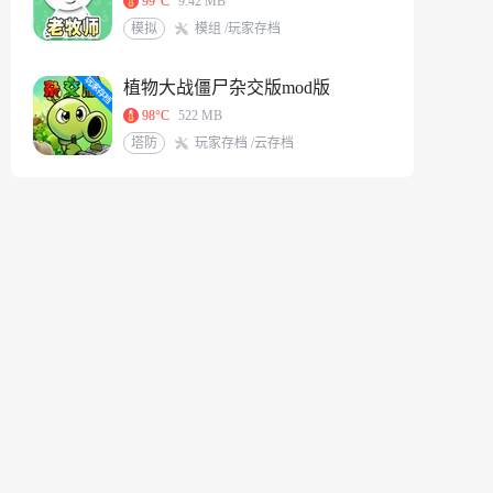
99°C
9.42 MB
模拟
模组 /玩家存档
植物大战僵尸杂交版mod版
98°C
522 MB
塔防
玩家存档 /云存档