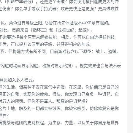
人（但命中率较低），还是逐个击破？你会使用横扫造成更大的冲
在伤害？你会单手或双手持武器？攻击更快还是更强？更具进攻性
色。角色没有等级上限, 尽管在抢先体验版本中XP是有限的。
觉对比，灵感来自《指环王》和《龙腾世纪：起源》。
但你不需要选择某个原型来解锁技能。相反，你可以自由选择任何技
能后，可以提升该原型的等级，并获得相应的加成。
体系，但构建方式有所不同。目前游戏包含以下原型：战士、盗贼、
你闪避时动画显示闪避，格挡时显示格挡）。视觉效果也会与法术表
烈意愿加入多人模式。
静的生活。但某种不安在空气中弥漫。在这里，你仿佛只是自己的
真正的自我，实现你的使命。很快，你发现自己身负一种诅咒，它
对罪人的惩罚。但你不是罪人。那真的是诅咒吗？
这片土地，触及的一切都会被毁灭。你被它吸引，仿佛修复它是你
世界？
满挑战与谜团的史诗旅程，为生存、力量，以及关于你自身与世界