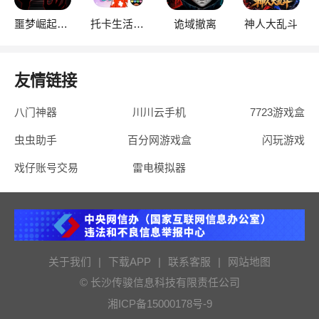
噩梦崛起：生存
托卡生活：世界
诡域撤离
神人大乱斗
友情链接
八门神器
川川云手机
7723游戏盒
虫虫助手
百分网游戏盒
闪玩游戏
戏仔账号交易
雷电模拟器
关于我们
|
下载APP
|
联系客服
|
网站地图
© 长沙传骏信息科技有限责任公司
湘ICP备15000178号-9