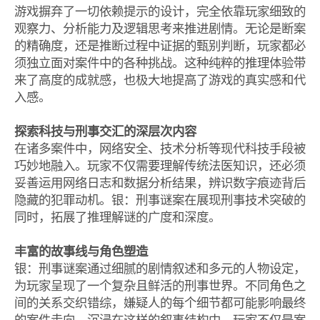
游戏摒弃了一切依赖提示的设计，完全依靠玩家细致的
观察力、分析能力及逻辑思考来推进剧情。无论是断案
的精确度，还是推断过程中证据的甄别判断，玩家都必
须独立面对案件中的各种挑战。这种纯粹的推理体验带
来了高度的成就感，也极大地提高了游戏的真实感和代
入感。
探索科技与刑事交汇的深层次内容
在诸多案件中，网络安全、技术分析等现代科技手段被
巧妙地融入。玩家不仅需要理解传统法医知识，还必须
妥善运用网络日志和数据分析结果，辨识数字痕迹背后
隐藏的犯罪动机。银：刑事谜案在展现刑事技术突破的
同时，拓展了推理解谜的广度和深度。
丰富的故事线与角色塑造
银：刑事谜案通过细腻的剧情叙述和多元的人物设定，
为玩家呈现了一个复杂且鲜活的刑事世界。不同角色之
间的关系交织错综，嫌疑人的每个细节都可能影响最终
的案件走向。沉浸在这样的叙事结构中，玩家不仅是案