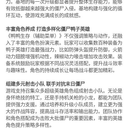
力。基地的每一次升级都显著提升整体生存能力，能够
有效抵御越来越强大的僵尸入侵。基地构建与强化的循
环互动，使游戏充满成长的成就感。
丰富角色养成 打造多样化僵尸鸭子英雄
《鸭鸭生存（辅助菜单）》不仅强调策略与动作，还融
入了丰富的角色扮演元素。玩家可以收集数百种装备为
鸭子英雄打造最强战力，比如防弹头盔提升防御，火箭
动力翅膀增强机动性，辣椒动力喙击增加攻击效果。装
备系统鼓励玩家根据不同战况灵活搭配，提升战斗效率
与趣味性。角色的持续成长让每场战斗都更加精彩。
组建多元射击小队 联手对抗末日僵尸
游戏支持召集众多超级英雄角色组成射击小队。无论是
身怀绝技的特工，还是手持机关枪的小龙，都能为团队
提供强力支援。通过培养和升级小队成员，建立更为强
大的作战阵容，提高战斗存活率和输出能力。团队协作
和角色搭配成为击败大批僵尸的重要因素，丰富的英雄
角色提升策略多样性。