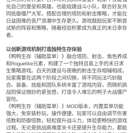
化自己的堡垒和英雄，也能组建战斗小队，联合好友共
同抵御僵尸大军。搭配合理的塔防和射击策略，才能在
日益困难的丧尸浪潮中生存更久。游戏鼓励玩家不断尝
试新的阵容和策略，随着经验积累成为真正的末日幸存
者。
以创新游戏机制打造独特生存体验
《鸭鸭生存（辅助菜单）》融合塔防、射击、角色养成
和Roguelike元素，构建了一个独特且易上手的末日求
生策略游戏。白天的建设与夜晚的射击生存相辅相成，
玩家需要在这两个阶段之间切换，将不同玩法巧妙融
合。装备、技能和团队系统丰富了游戏内容，而随机挑
战则保证微妙的紧张感，打造令人难忘的鸭子大战僵尸
冒险。
《鸭鸭生存（辅助菜单）》MOD版本，内置菜单功能
强大，免安装秒玩，操作便捷。玩家可以自由调节伤害
倍数和防御倍数，轻松提升战斗力，体验更畅快的游戏
过程。无论是挑战高难度关卡还是提升生存能力，都能