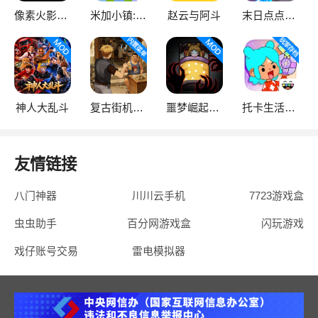
像素火影次世代
米加小镇:世界
赵云与阿斗
末日点点（辅助菜单）
神人大乱斗
复古街机大亨
噩梦崛起：生存
托卡生活：世界
友情链接
八门神器
川川云手机
7723游戏盒
虫虫助手
百分网游戏盒
闪玩游戏
戏仔账号交易
雷电模拟器