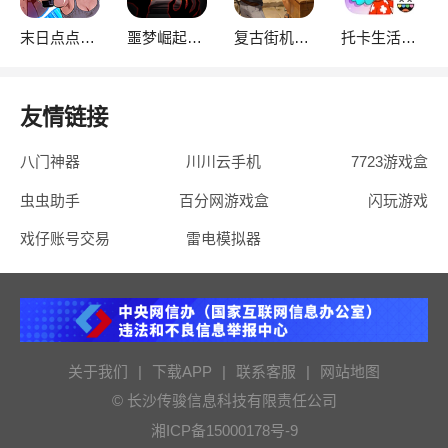
末日点点（辅助菜单）
噩梦崛起：生存
复古街机大亨
托卡生活：世界
友情链接
八门神器
川川云手机
7723游戏盒
虫虫助手
百分网游戏盒
闪玩游戏
戏仔账号交易
雷电模拟器
关于我们
|
下载APP
|
联系客服
|
网站地图
© 长沙传骏信息科技有限责任公司
湘ICP备15000178号-9