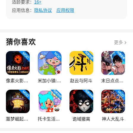
适龄要求：
16+
应用信息：
隐私协议
应用权限
猜你喜欢
更多
像素火影次世代
米加小镇:世界
赵云与阿斗
末日点点（辅助菜单）
噩梦崛起：生存
托卡生活：世界
诡域撤离
神人大乱斗