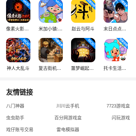
像素火影次世代
米加小镇:世界
赵云与阿斗
末日点点（辅助菜单）
神人大乱斗
复古街机大亨
噩梦崛起：生存
托卡生活：世界
友情链接
八门神器
川川云手机
7723游戏盒
虫虫助手
百分网游戏盒
闪玩游戏
戏仔账号交易
雷电模拟器