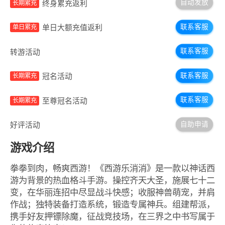
自动发放
终身累充返利
长期累充
联系客服
单日大额充值返利
单日累充
联系客服
转游活动
联系客服
冠名活动
长期累充
联系客服
至尊冠名活动
长期累充
自助申请
好评活动
游戏介绍
拳拳到肉，畅爽西游！《西游乐消消》是一款以神话西
游为背景的热血格斗手游。操控齐天大圣，施展七十二
变，在华丽连招中尽显战斗快感；收服神兽萌宠，并肩
作战；独特装备打造系统，锻造专属神兵。组建帮派，
携手好友押镖除魔，征战竞技场，在三界之中书写属于