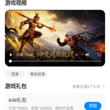
游戏视频
西游
角色扮演
游戏礼包
查看全部5个礼包
648礼包
领取
元宝*50000，官银*100000，限时代金券