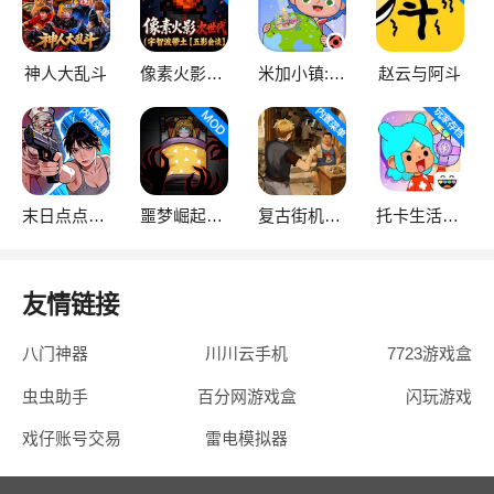
神人大乱斗
像素火影次世代
米加小镇:世界
赵云与阿斗
末日点点（辅助菜单）
噩梦崛起：生存
复古街机大亨
托卡生活：世界
友情链接
八门神器
川川云手机
7723游戏盒
虫虫助手
百分网游戏盒
闪玩游戏
戏仔账号交易
雷电模拟器