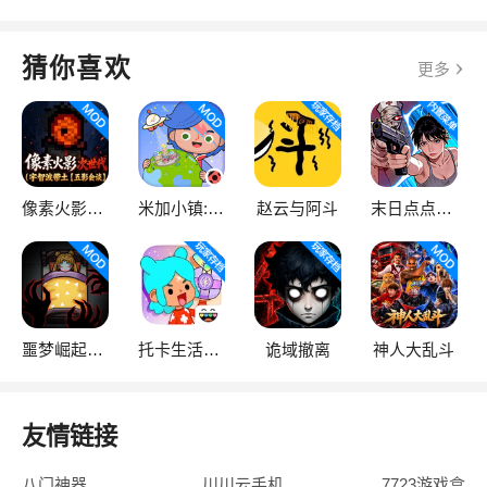
猜你喜欢
更多
像素火影次世代
米加小镇:世界
赵云与阿斗
末日点点（辅助菜单）
噩梦崛起：生存
托卡生活：世界
诡域撤离
神人大乱斗
友情链接
八门神器
川川云手机
7723游戏盒