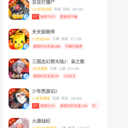
豆豆打僵尸
0.05折免充版
养成
· 挂机
590 MB
BT
挂机TOP2
登录送千抽
天天驯兽师
0.1折送6480
卡牌
· 养成
672 MB
游戏内天天送6480
可囤代金券
三国志幻想大陆2：枭之歌
1折免费版
卡牌
· 三国
874 MB
游戏内天天送100
1元月卡
少年西游记2
0.1折免费版
西游
· 养成
549 MB
BT
西游TOP1
游戏内天天送1280
可囤代金券
火源战纪