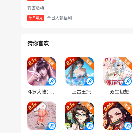
转游活动
单日大额福利
单日累充
猜你喜欢
斗罗大陆：逆转时空
上古王冠
双生幻想