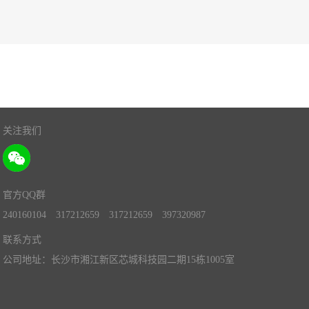
关注我们
官方QQ群
240160104
317212659
317212659
397320987
联系方式
公司地址：长沙市湘江新区芯城科技园二期15栋1005室