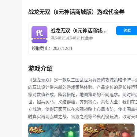
战龙无双（0元神话商城版）游戏代金券
战龙无双（0元神话商城版）
领取
满648元减648元代金券
领取截止：2027/12/31
游戏介绍
《战龙无双》是一款以三国乱世为背景的攻城策略卡牌手
的玩法设计带来新的游戏策略体验。产品定位的是长线运
家对数值养成，阵容搭配，地图策略的不同追求。同时轻
世，招兵买马，义结群雄，齐聚将心，共创大业！我们在
立城池，使得玩家可以在宏观战略上布局攻防，使出围点
时真实再现赤壁之战、官渡之战等经典战役玩法，改写天