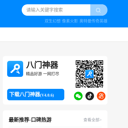
双生幻想
像素火影
奥特曼传奇英雄
八门神器
精品好游 一网打尽
下载八门神器
(V4.0.6)
最新推荐·口碑热游
查看全部>