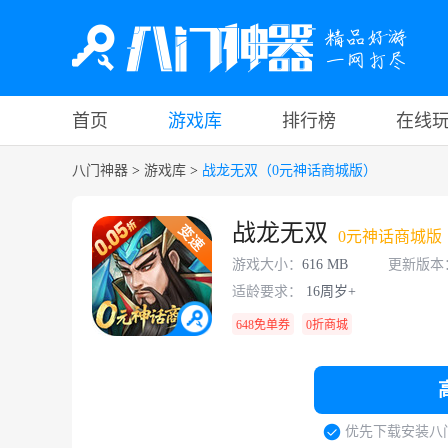
首页
游戏库
排行榜
在线
八门神器
>
游戏库
>
战龙无双（0元神话商城版）
战龙无双
0元神话商城版
游戏大小：
616 MB
更新版本
适龄要求：
16周岁+
648免单券
0折商城
优先下载安装八