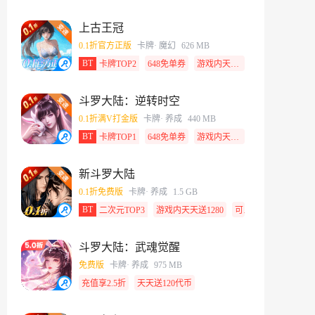
上古王冠
0.1折官方正版
卡牌
· 魔幻
626 MB
BT
卡牌TOP2
648免单券
游戏内天天送648
斗罗大陆：逆转时空
0.1折满V打金版
卡牌
· 养成
440 MB
BT
卡牌TOP1
648免单券
游戏内天天送648
新斗罗大陆
0.1折免费版
卡牌
· 养成
1.5 GB
BT
二次元TOP3
游戏内天天送1280
可囤代金券
斗罗大陆：武魂觉醒
免费版
卡牌
· 养成
975 MB
充值享2.5折
天天送120代币