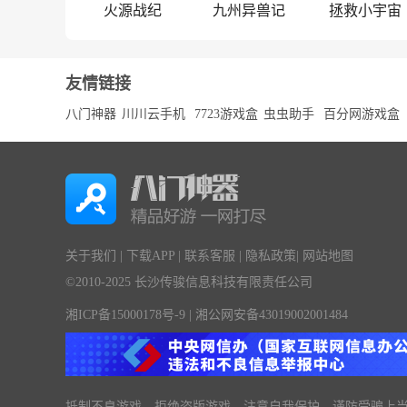
火源战纪
九州异兽记
拯救小宇宙
友情链接
八门神器
川川云手机
7723游戏盒
虫虫助手
百分网游戏盒
关于我们
|
下载APP
|
联系客服
|
隐私政策
|
网站地图
©2010-2025 长沙传骏信息科技有限责任公司
湘ICP备15000178号-9
|
湘公网安备43019002001484
抵制不良游戏，拒绝盗版游戏。注意自我保护，谨防受骗上