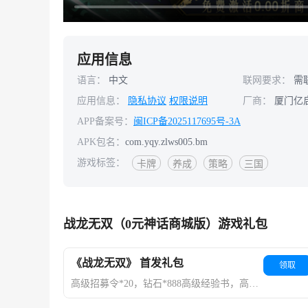
应用信息
语言：
中文
联网要求：
需
应用信息：
隐私协议
权限说明
厂商：
厦门亿
APP备案号：
闽ICP备2025117695号-3A
APK包名：
com.yqy.zlws005.bm
游戏标签：
卡牌
养成
策略
三国
战龙无双（0元神话商城版）游戏礼包
《战龙无双》 首发礼包
领取
高级招募令*20，钻石*888高级经验书，高级经验书*500