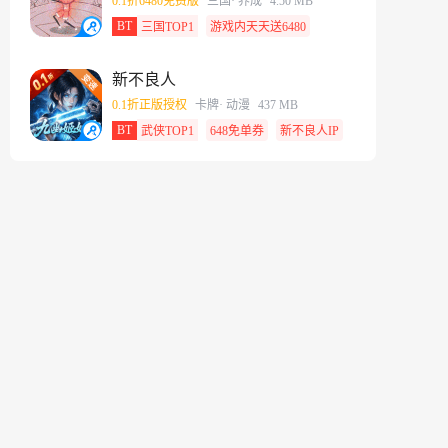
0.1折6480免费版
三国
· 养成
4.50 MB
BT
三国TOP1
游戏内天天送6480
新不良人
0.1折正版授权
卡牌
· 动漫
437 MB
BT
武侠TOP1
648免单券
新不良人IP