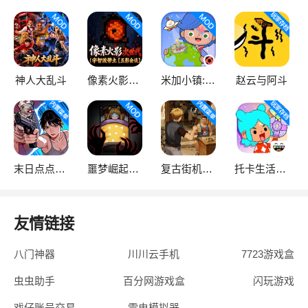
神人大乱斗
像素火影次世代
米加小镇:世界
赵云与阿斗
末日点点（辅助菜单）
噩梦崛起：生存
复古街机大亨
托卡生活：世界
友情链接
八门神器
川川云手机
7723游戏盒
虫虫助手
百分网游戏盒
闪玩游戏
戏仔账号交易
雷电模拟器