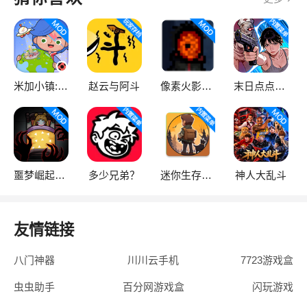
米加小镇:世界
赵云与阿斗
像素火影次世代
末日点点（辅助菜单）
噩梦崛起：生存
多少兄弟？
迷你生存僵尸大战魔改版
神人大乱斗
友情链接
八门神器
川川云手机
7723游戏盒
虫虫助手
百分网游戏盒
闪玩游戏