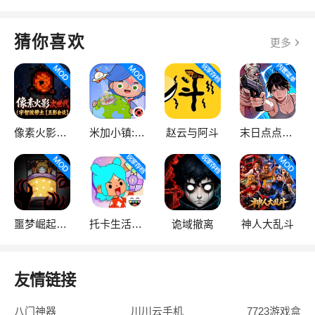
猜你喜欢
更多
像素火影次世代
米加小镇:世界
赵云与阿斗
末日点点（辅助菜单）
噩梦崛起：生存
托卡生活：世界
诡域撤离
神人大乱斗
友情链接
八门神器
川川云手机
7723游戏盒