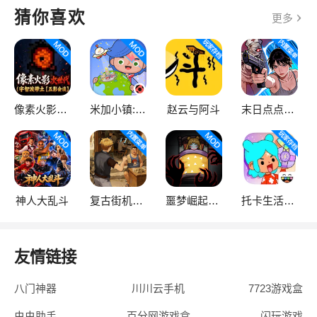
猜你喜欢
更多
像素火影次世代
米加小镇:世界
赵云与阿斗
末日点点（辅助菜单）
神人大乱斗
复古街机大亨
噩梦崛起：生存
托卡生活：世界
友情链接
八门神器
川川云手机
7723游戏盒
虫虫助手
百分网游戏盒
闪玩游戏