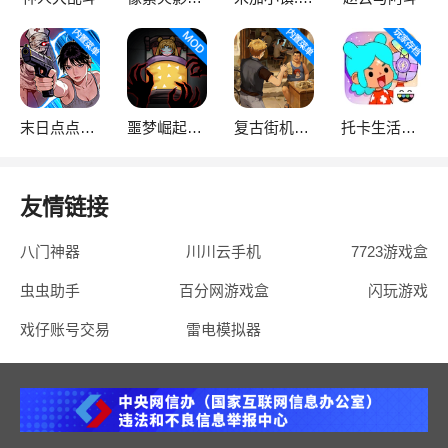
末日点点（辅助菜单）
噩梦崛起：生存
复古街机大亨
托卡生活：世界
友情链接
八门神器
川川云手机
7723游戏盒
虫虫助手
百分网游戏盒
闪玩游戏
戏仔账号交易
雷电模拟器