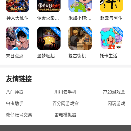
神人大乱斗
像素火影次世代
米加小镇:世界
赵云与阿斗
末日点点（辅助菜单）
噩梦崛起：生存
复古街机大亨
托卡生活：世界
友情链接
八门神器
川川云手机
7723游戏盒
虫虫助手
百分网游戏盒
闪玩游戏
戏仔账号交易
雷电模拟器