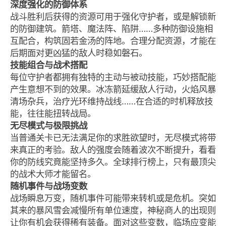
深度强化的防御体系
战斗胜利后获得的资源可用于强化守护者，或是解锁新
的防御建筑。箭塔、魔法阵、陷阱……多种防御设施相
互配合，构筑固若金汤的阵地。合理分配资源，才能在
后期面对更凶猛的敌人时稳如磐石。
技能组合与战术搭配
每位守护者都拥有独特的主动与被动技能，巧妙搭配能
产生意想不到的效果。冰冻箭延缓敌人行动，火焰风暴
清场杂兵，治疗光环维持战线……在合适的时机释放技
能，往往能扭转战局。
无尽模式与极限挑战
当普通关卡已无法满足你的求胜欲望时，无尽模式将带
来真正的考验。敌人的强度会随着波次不断提升，看看
你的防线究竟能坚持多久。全球排行榜上，只有最顶尖
的战术大师才能留名。
随机事件与战场变数
战场瞬息万变，随机事件可能带来转机或是危机。突如
其来的暴风雪会减慢所有单位速度，神秘商人的出现则
让你有机会获得稀有装备。面对这些变数，临场应变能