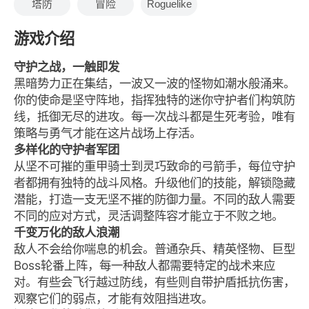
塔防
冒险
Roguelike
游戏介绍
守护之战，一触即发
黑暗势力正在集结，一波又一波的怪物如潮水般涌来。
你的使命是坚守阵地，指挥独特的迷你守护者们构筑防
线，抵御无尽的进攻。每一次战斗都是生死考验，唯有
策略与勇气才能在这片战场上存活。
多样化的守护者军团
从坚不可摧的重甲骑士到灵巧致命的弓箭手，每位守护
者都拥有独特的战斗风格。升级他们的技能，解锁隐藏
潜能，打造一支无坚不摧的防御力量。不同的敌人需要
不同的应对方式，灵活调整阵容才能立于不败之地。
千变万化的敌人浪潮
敌人不会给你喘息的机会。普通杂兵、精英怪物、巨型
Boss轮番上阵，每一种敌人都需要特定的战术来应
对。有些会飞行越过防线，有些则自带护盾抵抗伤害，
观察它们的弱点，才能有效阻挡进攻。