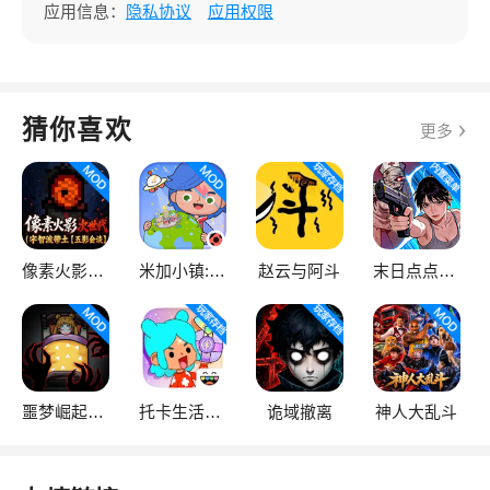
应用信息：
隐私协议
应用权限
猜你喜欢
更多
像素火影次世代
米加小镇:世界
赵云与阿斗
末日点点（辅助菜单）
噩梦崛起：生存
托卡生活：世界
诡域撤离
神人大乱斗