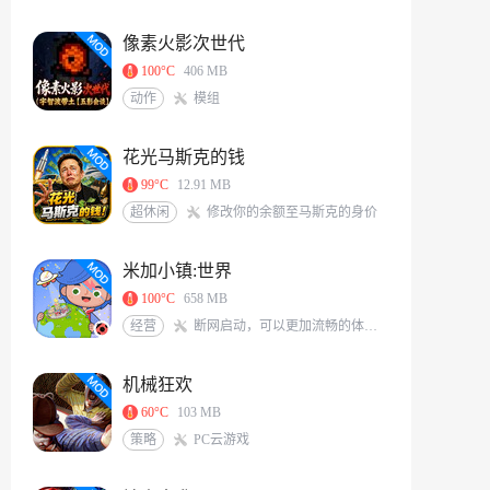
像素火影次世代
100°C
406 MB
动作
模组
花光马斯克的钱
99°C
12.91 MB
超休闲
修改你的余额至马斯克的身价
米加小镇:世界
100°C
658 MB
经营
断网启动，可以更加流畅的体验游戏<br/>米加/托卡玩家QQ交流群：117331491[action url=http://qm.qq.com/cgi-bin/qm/qr?_wv=1027&k=6X8Vf-nbKoIVVCzMHEKJaKq-S0A0zIrS&authKey=L77PNkwS6KWVs379sBDg9O7J%2BZLRFEjjXTWpXqGBveIRNdsENG0elvPpkFj%2FRVd7&noverify=0&group_code=117331491 text=加入QQ群聊]
机械狂欢
60°C
103 MB
策略
PC云游戏