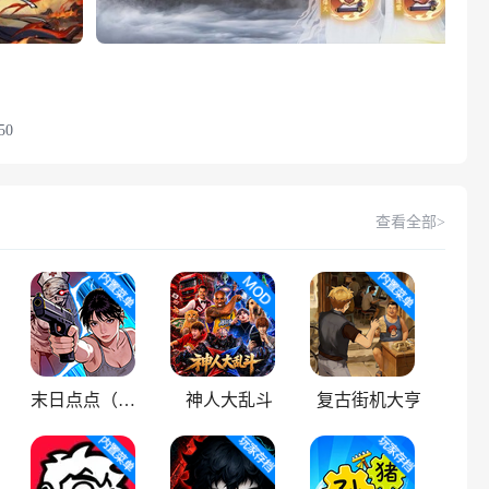
50
查看全部>
末日点点（辅助菜单）
神人大乱斗
复古街机大亨