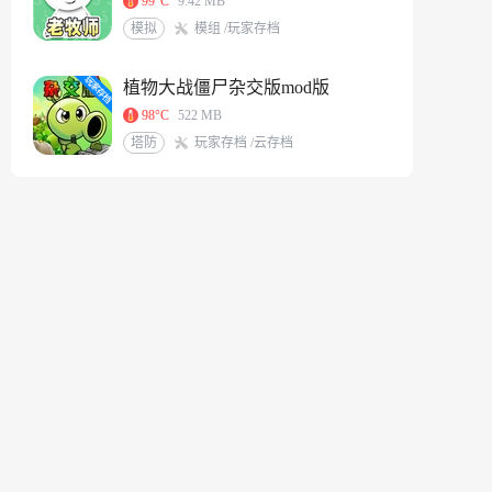
99°C
9.42 MB
模拟
模组 /玩家存档
植物大战僵尸杂交版mod版
98°C
522 MB
塔防
玩家存档 /云存档