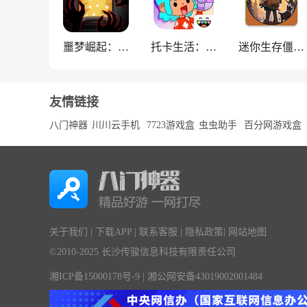
噩梦崛起：生存
托卡生活：世界
迷你生存僵尸大战魔改版
友情链接
八门神器
川川云手机
7723游戏盒
虫虫助手
百分网游戏盒
关于我们
|
下载APP
|
联系客服
|
隐私政策
|
网站地图
©2010-2025 长沙传骏信息科技有限责任公司
湘ICP备15000178号-9
|
湘公网安备43019002001484