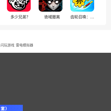
多少兄弟？
诡域撤离
齿轮召唤：汉字战争
闪玩游戏
雷电模拟器