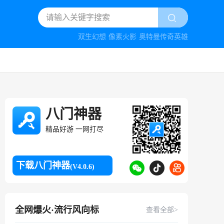
双生幻想
像素火影
奥特曼传奇英雄
八门神器
精品好游 一网打尽
下载八门神器
(V4.0.6)
全网爆火·流行风向标
查看全部>