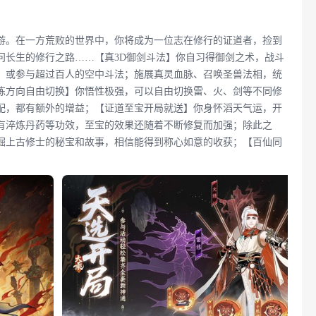
游。在一方荒败的世界中，你将成为一位志在修行的证道者，捡到
问长生的修行之路……【真3D御剑斗法】你自习得御剑之术，战斗
，或参与超过百人的空中斗法；施展真灵血脉、召唤圣兽法相，统
炼方向自由切换】你悟性极强，可以自由切换雷、火、剑等不同修
配，都有额外的增益；【证道至宝开局就送】你身怀滔天气运，开
有淬炼丹药等功效，至宝的效果还随着不断修复而加强；除此之
掘上古修士的秘宝和故事，相信能得到称心如意的收获；【百仙同