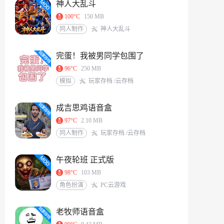
神人大乱斗
100°C
150 MB
同人制作
神人大乱斗
完蛋！我被男同学包围了
96°C
250 MB
模拟
玩家存档 /云存档
成吉思鸡语音盒
97°C
2.10 MB
同人制作
玩家存档 /云存档
午夜轮班 正式版
98°C
103 MB
角色扮演
PC云游戏
老牧师语音盒