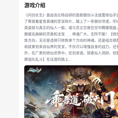
游戏介绍
《问剑长生》是由吉比特自研的首款御剑斗法放置修仙手
了寄居着星官真魂的至宝碎片，踏上了一条御剑寻道，叩
英姿就与真正的仙人一般，或与百丈巨兽在空中腾挪周旋
御威名赫赫的灵兽和法宝……神通广大，无所不能！【修
炼方向，无论是选择只修炼单个方向的神通，还是组合搭
局就拿到来自仙界的至宝，不仅可以增强自身的战力，还
外，在广袤的修仙世界中，仗剑求道，探索仙人洞府、挖
屏组队乱斗】在证道的路上...