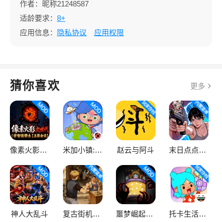
作者：昵称21248587
适龄要求：
8+
应用信息：
隐私协议
应用权限
猜你喜欢
更多
像素火影次世代
米加小镇:世界
赵云与阿斗
末日点点（辅助菜单）
神人大乱斗
复古街机大亨
噩梦崛起：生存
托卡生活：世界