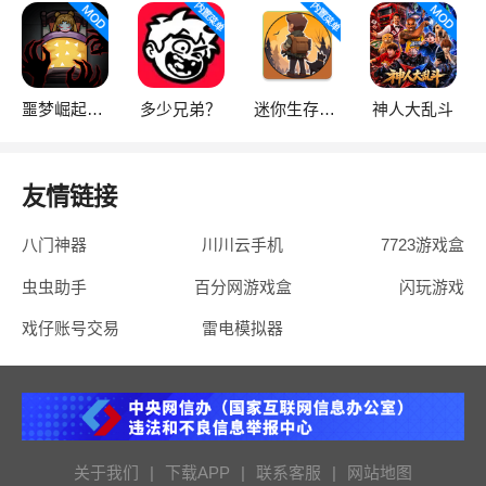
噩梦崛起：生存
多少兄弟？
迷你生存僵尸大战魔改版
神人大乱斗
友情链接
八门神器
川川云手机
7723游戏盒
虫虫助手
百分网游戏盒
闪玩游戏
戏仔账号交易
雷电模拟器
关于我们
|
下载APP
|
联系客服
|
网站地图